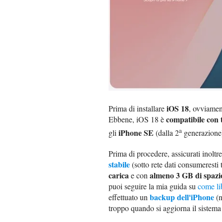
iOS 18
Prima di installare
, ovviament
compatibile con 
Ebbene, iOS 18 è
a
iPhone SE
gli
(dalla 2
generazione
Prima di procedere, assicurati inoltr
stabile
(sotto rete dati consumeresti
carica
almeno 3 GB di spazio
e con
puoi seguire la mia guida su
come li
backup dell'iPhone
effettuato un
(n
troppo quando si aggiorna il sistema 