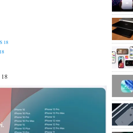
OS 18
 18
S 18