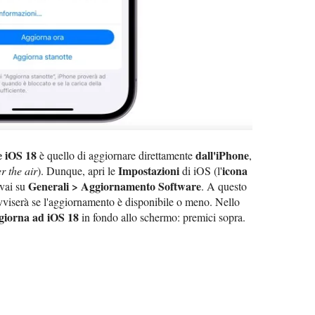
e iOS 18
dall'iPhone
è quello di aggiornare direttamente
,
Impostazioni
icona
r the air
). Dunque, apri le
di iOS (l'
Generali > Aggiornamento Software
vai su
. A questo
vviserà se l'aggiornamento è disponibile o meno. Nello
giorna ad iOS 18
in fondo allo schermo: premici sopra.