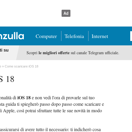
Computer
Telefonia
Internet
ti su
le migliori offerte
Scopri
sul canale Telegram ufficiale.
e
Come scaricare iOS 18
S 18
iOS 18
onalità di
e non vedi l'ora di provarle sul tuo
esta guida ti spiegherò passo dopo passo come scaricare e
di Apple, così potrai sfruttare tutte le sue novità in modo
assicurarsi di avere tutto il necessario: ti indicherò cosa