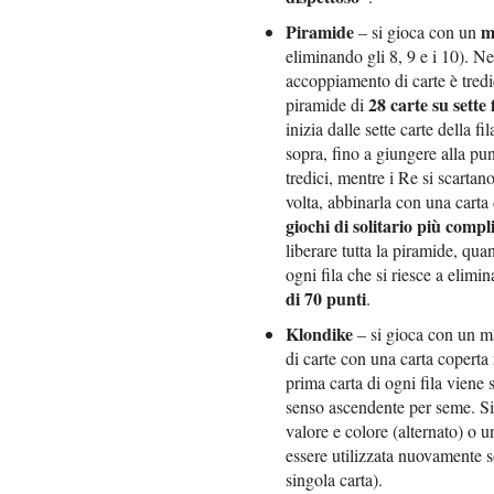
Piramide
m
– si gioca con un
eliminando gli 8, 9 e i 10). N
accoppiamento di carte è tredi
28 carte su sette f
piramide di
inizia dalle sette carte della 
sopra, fino a giungere alla pu
tredici, mentre i Re si scartan
volta, abbinarla con una carta
giochi di solitario più compli
liberare tutta la piramide, qua
ogni fila che si riesce a elimi
di 70 punti
.
Klondike
– si gioca con un 
di carte con una carta coperta 
prima carta di ogni fila viene s
senso ascendente per seme. Si 
valore e colore (alternato) o u
essere utilizzata nuovamente so
singola carta).