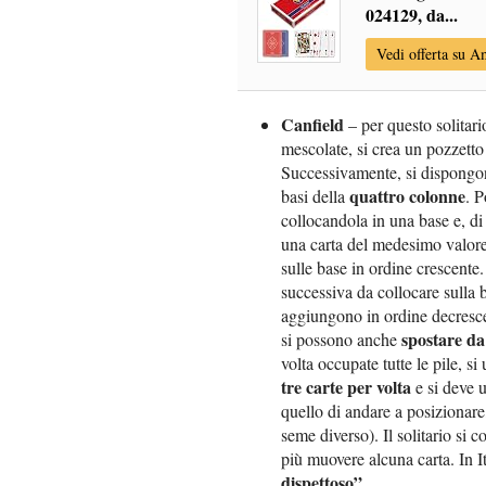
024129, da...
Vedi offerta su 
Canfield
– per questo solitari
mescolate, si crea un pozzet
Successivamente, si dispongono
quattro colonne
basi della
. P
collocandola in una base e, di
una carta del medesimo valore
sulle base in ordine crescente.
successiva da collocare sulla b
aggiungono in ordine decrescen
spostare da 
si possono anche
volta occupate tutte le pile, si
tre carte per volta
e si deve u
quello di andare a posizionare, 
seme diverso). Il solitario si
più muovere alcuna carta. In I
dispettoso”
.