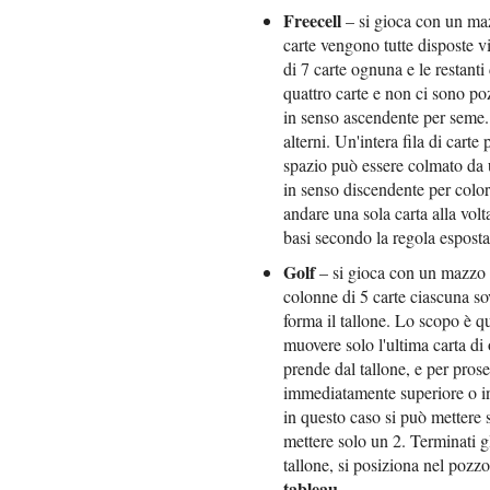
Freecell
– si gioca con un ma
carte vengono tutte disposte vi
di 7 carte ognuna e le restant
quattro carte e non ci sono poz
in senso ascendente per seme. 
alterni. Un'intera fila di cart
spazio può essere colmato da u
in senso discendente per colori
andare una sola carta alla volt
basi secondo la regola esposta
Golf
– si gioca con un mazzo
colonne di 5 carte ciascuna so
forma il tallone. Lo scopo è q
muovere solo l'ultima carta di
prende dal tallone, e per pros
immediatamente superiore o inf
in questo caso si può mettere 
mettere solo un 2. Terminati gl
tallone, si posiziona nel pozzo
tableau
.