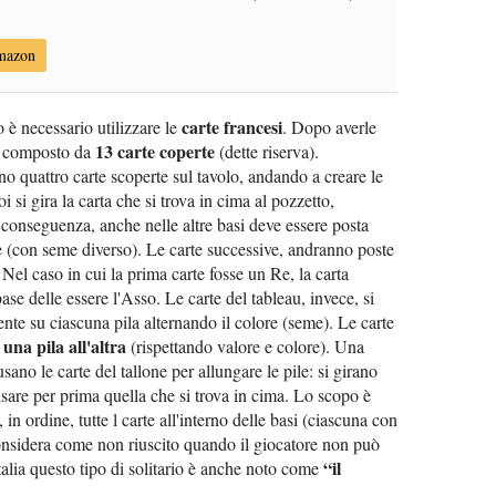
Amazon
carte francesi
o è necessario utilizzare le
. Dopo averle
13 carte coperte
to composto da
(dette riserva).
 quattro carte scoperte sul tavolo, andando a creare le
oi si gira la carta che si trova in cima al pozzetto,
 conseguenza, anche nelle altre basi deve essere posta
 (con seme diverso). Le carte successive, andranno poste
 Nel caso in cui la prima carte fosse un Re, la carta
ase delle essere l'Asso. Le carte del tableau, invece, si
te su ciascuna pila alternando il colore (seme). Le carte
una pila all'altra
(rispettando valore e colore). Una
 usano le carte del tallone per allungare le pile: si girano
sare per prima quella che si trova in cima. Lo scopo è
in ordine, tutte l carte all'interno delle basi (ciascuna con
 considera come non riuscito quando il giocatore non può
“il
talia questo tipo di solitario è anche noto come