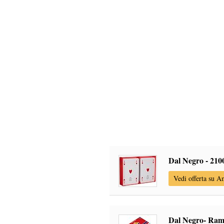
Dal Negro - 2100
Vedi offerta su 
Dal Negro- Rami