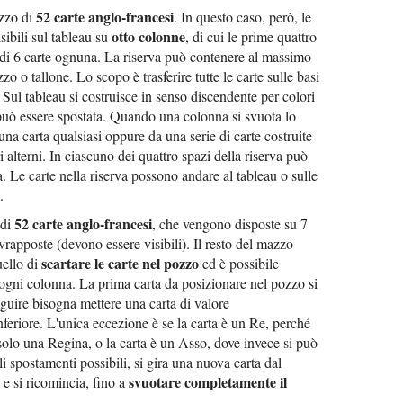
52 carte anglo-francesi
zzo di
. In questo caso, però, le
otto colonne
sibili sul tableau su
, di cui le prime quattro
i di 6 carte ognuna. La riserva può contenere al massimo
zo o tallone. Lo scopo è trasferire tutte le carte sulle basi
Sul tableau si costruisce in senso discendente per colori
e può essere spostata. Quando una colonna si svuota lo
na carta qualsiasi oppure da una serie di carte costruite
 alterni. In ciascuno dei quattro spazi della riserva può
a. Le carte nella riserva possono andare al tableau o sulle
.
52 carte anglo-francesi
 di
, che vengono disposte su 7
vrapposte (devono essere visibili). Il resto del mazzo
scartare le carte nel pozzo
uello di
ed è possibile
 ogni colonna. La prima carta da posizionare nel pozzo si
eguire bisogna mettere una carta di valore
eriore. L'unica eccezione è se la carta è un Re, perché
solo una Regina, o la carta è un Asso, dove invece si può
i spostamenti possibili, si gira una nuova carta dal
svuotare completamente il
 e si ricomincia, fino a