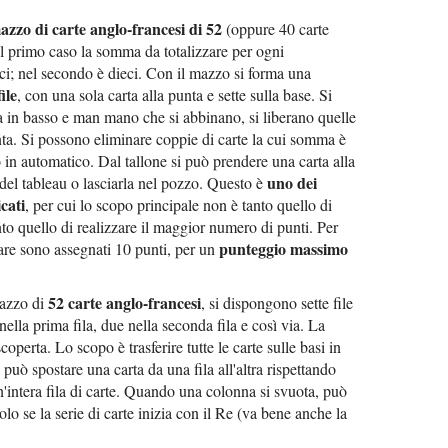
azzo di carte anglo-francesi di 52
(oppure 40 carte
el primo caso la somma da totalizzare per ogni
ci; nel secondo è dieci. Con il mazzo si forma una
ile
, con una sola carta alla punta e sette sulla base. Si
fila in basso e man mano che si abbinano, si liberano quelle
nta. Si possono eliminare coppie di carte la cui somma è
o in automatico. Dal tallone si può prendere una carta alla
uno dei
 del tableau o lasciarla nel pozzo. Questo è
cati
, per cui lo scopo principale non è tanto quello di
nto quello di realizzare il maggior numero di punti. Per
punteggio massimo
nare sono assegnati 10 punti, per un
52 carte anglo-francesi
mazzo di
, si dispongono sette file
nella prima fila, due nella seconda fila e così via. La
coperta. Lo scopo è trasferire tutte le carte sulle basi in
può spostare una carta da una fila all'altra rispettando
n'intera fila di carte. Quando una colonna si svuota, può
lo se la serie di carte inizia con il Re (va bene anche la