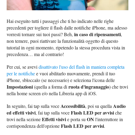
Hai eseguito tutti i passaggi che ti ho indicato nelle righe
precedenti per togliere il flash dalle notifiche iPhone, ma adesso
in caso di ripensamenti
vorresti tornare sui tuoi passi? Beh,
,
non temere, puoi riattivare la funzionalità oggetto di questo
tutorial in ogni momento, ripetendo la stessa procedura vista in
precedenza… ma al contrario!
Per cui, se avevi
disattivato l'uso del flash in maniera completa
per le notifiche
e vuoi abilitarlo nuovamente, prendi il tuo
iPhone, sbloccalo (se necessario) e seleziona l'icona delle
Impostazioni
ruota d'ingranaggio
(quella a forma di
) che trovi
nella home screen e/o nella Libreria app di iOS.
Accessibilità
Audio
In seguito, fai tap sulla voce
, poi su quella
ed effetti visivi
Flash LED per avvisi
, fai tap sulla voce
che
Effetti visivi
ON
trovi nella sezione
e porta su
l'interruttore in
Flash LED per avvisi
corrispondenza dell'opzione
.