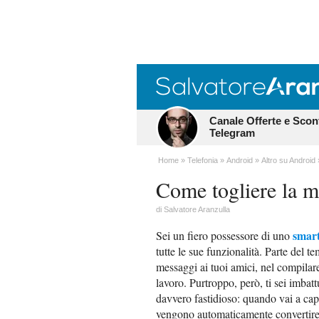
Canale Offerte e Scon
Telegram
Home
Telefonia
Android
Altro su Android
Come togliere la 
di
Salvatore Aranzulla
smar
Sei un fiero possessore di uno
tutte le sue funzionalità. Parte del t
messaggi ai tuoi amici, nel compilare
lavoro. Purtroppo, però, ti sei imbatt
davvero fastidioso: quando vai a capo
vengono automaticamente convertire