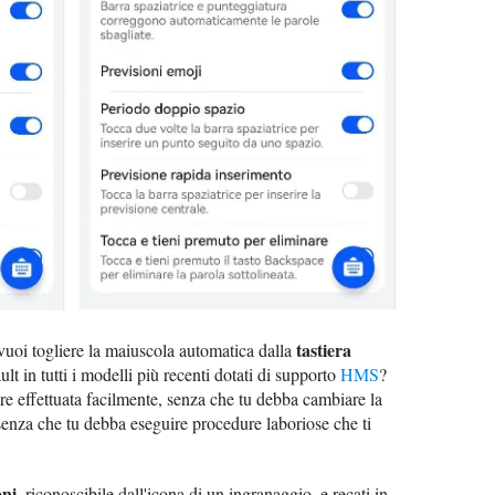
tastiera
oi togliere la maiuscola automatica dalla
ult in tutti i modelli più recenti dotati di supporto
HMS
?
e effettuata facilmente, senza che tu debba cambiare la
e senza che tu debba eseguire procedure laboriose che ti
oni
, riconoscibile dall'icona di un ingranaggio, e recati in