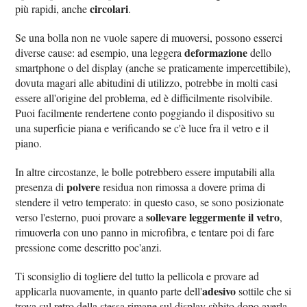
circolari
più rapidi, anche
.
Se una bolla non ne vuole sapere di muoversi, possono esserci
deformazione
diverse cause: ad esempio, una leggera
dello
smartphone o del display (anche se praticamente impercettibile),
dovuta magari alle abitudini di utilizzo, potrebbe in molti casi
essere all'origine del problema, ed è difficilmente risolvibile.
Puoi facilmente rendertene conto poggiando il dispositivo su
una superficie piana e verificando se c'è luce fra il vetro e il
piano.
In altre circostanze, le bolle potrebbero essere imputabili alla
polvere
presenza di
residua non rimossa a dovere prima di
stendere il vetro temperato: in questo caso, se sono posizionate
sollevare leggermente il vetro
verso l'esterno, puoi provare a
,
rimuoverla con uno panno in microfibra, e tentare poi di fare
pressione come descritto poc'anzi.
Ti sconsiglio di togliere del tutto la pellicola e provare ad
adesivo
applicarla nuovamente, in quanto parte dell'
sottile che si
trova sul retro della stessa rimane sul display sùbito dopo averla