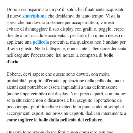
Dopo aver risparmiato un po' di soldi, hai finalmente acquistato
smartphone
il nuovo
che desideravi da tanto tempo. Vista la
spesa che hai dovuto sostenere per accaparrartelo, vorresti
evitare di danneggiare il suo display con graffi o, peggio, crepe
dovute a urti o cadute accidentali: per farlo, hai quindi deciso di
pellicola
applicare una
protettiva, ma qualcosa non è andato per
il verso giusto. Nella fattispecie, nonostante l'attenzione dedicata
bolle
nell'eseguire l'operazione, hai notato la comparsa di
d'aria
.
Ebbene, devi sapere che queste sono dovute, con molta
probabilità, proprio all'errata applicazione della pellicola, ma in
alcuni casi potrebbero essere imputabili a una deformazione
(anche impercettibile) del display. Non preoccuparti, comunque:
se la situazione non è disastrosa e hai eseguito l'operazione da
poco tempo, puoi rimediare mettendo in pratica alcuni semplici
accorgimenti esposti nei prossimi capitoli, dedicati interamente a
come togliere le bolle dalla pellicola del cellulare
.
Qualora le soluzioni da me fornite non dovessero risultare