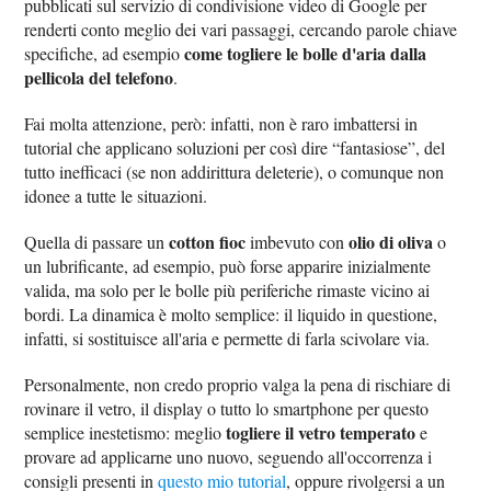
pubblicati sul servizio di condivisione video di Google per
renderti conto meglio dei vari passaggi, cercando parole chiave
come togliere le bolle d'aria dalla
specifiche, ad esempio
pellicola del telefono
.
Fai molta attenzione, però: infatti, non è raro imbattersi in
tutorial che applicano soluzioni per così dire “fantasiose”, del
tutto inefficaci (se non addirittura deleterie), o comunque non
idonee a tutte le situazioni.
cotton fioc
olio di oliva
Quella di passare un
imbevuto con
o
un lubrificante, ad esempio, può forse apparire inizialmente
valida, ma solo per le bolle più periferiche rimaste vicino ai
bordi. La dinamica è molto semplice: il liquido in questione,
infatti, si sostituisce all'aria e permette di farla scivolare via.
Personalmente, non credo proprio valga la pena di rischiare di
rovinare il vetro, il display o tutto lo smartphone per questo
togliere il vetro temperato
semplice inestetismo: meglio
e
provare ad applicarne uno nuovo, seguendo all'occorrenza i
consigli presenti in
questo mio tutorial
, oppure rivolgersi a un