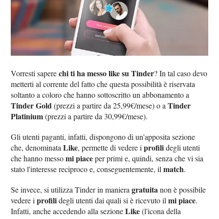
chi ti ha messo like su Tinder
Vorresti sapere
? In tal caso devo
metterti al corrente del fatto che questa possibilità è riservata
soltanto a coloro che hanno sottoscritto un abbonamento a
Tinder Gold
Tinder
(prezzi a partire da 25,99€/mese) o a
Platinium
(prezzi a partire da 30,99€/mese).
Gli utenti paganti, infatti, dispongono di un'apposita sezione
Like
profili
che, denominata
, permette di vedere i
degli utenti
mi piace
che hanno messo
per primi e, quindi, senza che vi sia
match
stato l'interesse reciproco e, conseguentemente, il
.
gratuita
Se invece, si utilizza Tinder in maniera
non è possibile
profili
mi piace
vedere i
degli utenti dai quali si è ricevuto il
.
Like
Infatti, anche accedendo alla sezione
(l'icona della