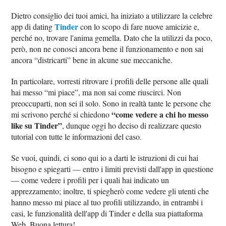
Dietro consiglio dei tuoi amici, ha iniziato a utilizzare la celebre
Tinder
app di dating
con lo scopo di fare nuove amicizie e,
perché no, trovare l'anima gemella. Dato che la utilizzi da poco,
però, non ne conosci ancora bene il funzionamento e non sai
ancora “districarti” bene in alcune sue meccaniche.
In particolare, vorresti ritrovare i profili delle persone alle quali
hai messo “mi piace”, ma non sai come riuscirci. Non
preoccuparti, non sei il solo. Sono in realtà tante le persone che
“come vedere a chi ho messo
mi scrivono perché si chiedono
like su Tinder”
, dunque oggi ho deciso di realizzare questo
tutorial con tutte le informazioni del caso.
Se vuoi, quindi, ci sono qui io a darti le istruzioni di cui hai
bisogno e spiegarti — entro i limiti previsti dall'app in questione
— come vedere i profili per i quali hai indicato un
apprezzamento; inoltre, ti spiegherò come vedere gli utenti che
hanno messo mi piace al tuo profili utilizzando, in entrambi i
casi, le funzionalità dell'app di Tinder e della sua piattaforma
Web. Buona lettura!