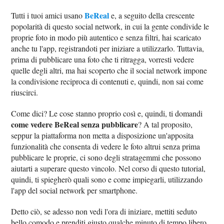
BeReal
Tutti i tuoi amici usano
e, a seguito della crescente
popolarità di questo social network, in cui la gente condivide le
proprie foto in modo più autentico e senza filtri, hai scaricato
anche tu l'app, registrandoti per iniziare a utilizzarlo. Tuttavia,
prima di pubblicare una foto che ti ritragga, vorresti vedere
quelle degli altri, ma hai scoperto che il social network impone
la condivisione reciproca di contenuti e, quindi, non sai come
riuscirci.
Come dici? Le cose stanno proprio così e, quindi, ti domandi
come vedere BeReal senza pubblicare
? A tal proposito,
seppur la piattaforma non metta a disposizione un'apposita
funzionalità che consenta di vedere le foto altrui senza prima
pubblicare le proprie, ci sono degli stratagemmi che possono
aiutarti a superare questo vincolo. Nel corso di questo tutorial,
quindi, ti spiegherò quali sono e come impiegarli, utilizzando
l'app del social network per smartphone.
Detto ciò, se adesso non vedi l'ora di iniziare, mettiti seduto
bello comodo e prenditi giusto qualche minuto di tempo libero.