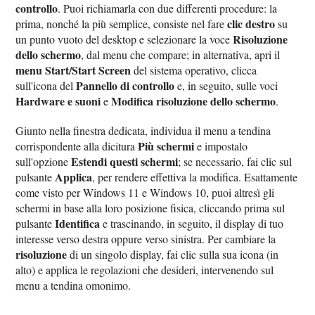
controllo
. Puoi richiamarla con due differenti procedure: la
clic destro
prima, nonché la più semplice, consiste nel fare
su
Risoluzione
un punto vuoto del desktop e selezionare la voce
dello schermo
, dal menu che compare; in alternativa, apri il
menu Start/Start Screen
del sistema operativo, clicca
Pannello di controllo
sull'icona del
e, in seguito, sulle voci
Hardware e suoni
Modifica risoluzione dello schermo
e
.
Giunto nella finestra dedicata, individua il menu a tendina
Più schermi
corrispondente alla dicitura
e impostalo
Estendi questi schermi
sull'opzione
; se necessario, fai clic sul
Applica
pulsante
, per rendere effettiva la modifica. Esattamente
come visto per Windows 11 e Windows 10, puoi altresì gli
schermi in base alla loro posizione fisica, cliccando prima sul
Identifica
pulsante
e trascinando, in seguito, il display di tuo
interesse verso destra oppure verso sinistra. Per cambiare la
risoluzione
di un singolo display, fai clic sulla sua icona (in
alto) e applica le regolazioni che desideri, intervenendo sul
menu a tendina omonimo.