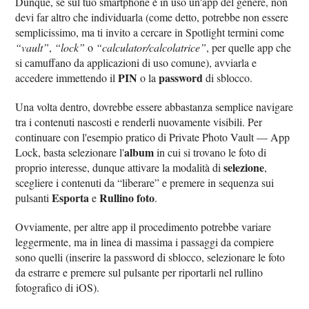
Dunque, se sul tuo smartphone è in uso un'app del genere, non
devi far altro che individuarla (come detto, potrebbe non essere
semplicissimo, ma ti invito a cercare in Spotlight termini come
“vault”
,
“lock”
o
“calculator/calcolatrice”
, per quelle app che
si camuffano da applicazioni di uso comune), avviarla e
PIN
password
accedere immettendo il
o la
di sblocco.
Una volta dentro, dovrebbe essere abbastanza semplice navigare
tra i contenuti nascosti e renderli nuovamente visibili. Per
continuare con l'esempio pratico di Private Photo Vault — App
album
Lock, basta selezionare l'
in cui si trovano le foto di
selezione
proprio interesse, dunque attivare la modalità di
,
scegliere i contenuti da “liberare” e premere in sequenza sui
Esporta
Rullino foto
pulsanti
e
.
Ovviamente, per altre app il procedimento potrebbe variare
leggermente, ma in linea di massima i passaggi da compiere
sono quelli (inserire la password di sblocco, selezionare le foto
da estrarre e premere sul pulsante per riportarli nel rullino
fotografico di iOS).