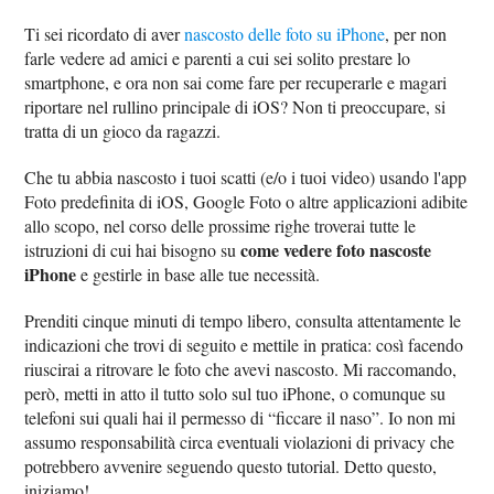
Ti sei ricordato di aver
nascosto delle foto su iPhone
, per non
farle vedere ad amici e parenti a cui sei solito prestare lo
smartphone, e ora non sai come fare per recuperarle e magari
riportare nel rullino principale di iOS? Non ti preoccupare, si
tratta di un gioco da ragazzi.
Che tu abbia nascosto i tuoi scatti (e/o i tuoi video) usando l'app
Foto predefinita di iOS, Google Foto o altre applicazioni adibite
allo scopo, nel corso delle prossime righe troverai tutte le
come vedere foto nascoste
istruzioni di cui hai bisogno su
iPhone
e gestirle in base alle tue necessità.
Prenditi cinque minuti di tempo libero, consulta attentamente le
indicazioni che trovi di seguito e mettile in pratica: così facendo
riuscirai a ritrovare le foto che avevi nascosto. Mi raccomando,
però, metti in atto il tutto solo sul tuo iPhone, o comunque su
telefoni sui quali hai il permesso di “ficcare il naso”. Io non mi
assumo responsabilità circa eventuali violazioni di privacy che
potrebbero avvenire seguendo questo tutorial. Detto questo,
iniziamo!