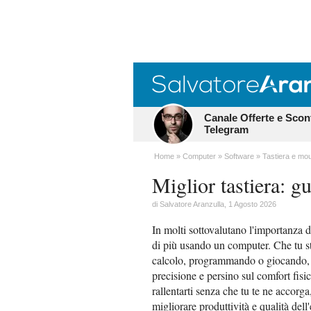
Canale Offerte e Scon
Telegram
Home
Computer
Software
Tastiera e mo
Miglior tastiera: g
di
Salvatore Aranzulla
, 1 Agosto 2026
In molti sottovalutano l'importanza de
di più usando un computer. Che tu s
calcolo, programmando o giocando, og
precisione e persino sul comfort fisi
rallentarti senza che tu te ne accorg
migliorare produttività e qualità dell