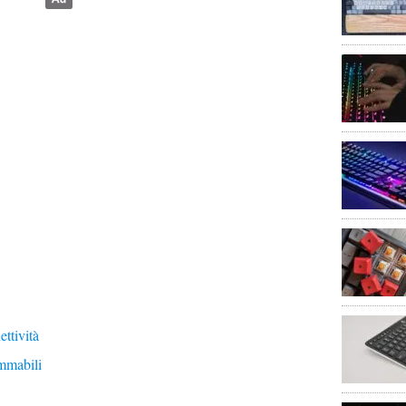
ettività
ammabili