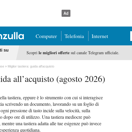
Computer
Telefonia
Internet
ti su
le migliori offerte
Scopri
sul canale Telegram ufficiale.
use
Miglior tastiera: guida all'acquisto
uida all’acquisto (agosto 2026)
lla tastiera, eppure è lo strumento con cui si interagisce
tia scrivendo un documento, lavorando su un foglio di
ni pressione di tasto incide sulla velocità, sulla
co dopo ore di utilizzo. Una tastiera mediocre può
a, mentre una tastiera adatta alle tue esigenze può invece
'esperienza quotidiana.