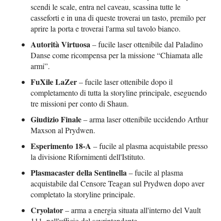
scendi le scale, entra nel caveau, scassina tutte le
casseforti e in una di queste troverai un tasto, premilo per
aprire la porta e troverai l'arma sul tavolo bianco.
Autorità Virtuosa
– fucile laser ottenibile dal Paladino
Danse come ricompensa per la missione “Chiamata alle
armi”.
FuXile LaZer
– fucile laser ottenibile dopo il
completamento di tutta la storyline principale, eseguendo
tre missioni per conto di Shaun.
Giudizio Finale
– arma laser ottenibile uccidendo Arthur
Maxson al Prydwen.
Esperimento 18-A
– fucile al plasma acquistabile presso
la divisione Rifornimenti dell'Istituto.
Plasmacaster della Sentinella
– fucile al plasma
acquistabile dal Censore Teagan sul Prydwen dopo aver
completato la storyline principale.
Cryolator
– arma a energia situata all'interno del Vault
111, nell'ufficio del sovrintendente.