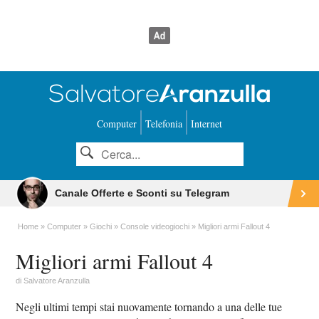
Computer
Telefonia
Internet
Canale Offerte e Sconti su Telegram
Home
Computer
Giochi
Console videogiochi
Migliori armi Fallout 4
Migliori armi Fallout 4
di
Salvatore Aranzulla
Negli ultimi tempi stai nuovamente tornando a una delle tue