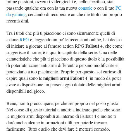
prime passioni, ovvero i videogiochi e, nello specifico, stai
passando qualche ora con la tua nuova
console
o con il tuo
PC
da gaming
, cercando di recuperare an che die titoli non proprio
recentissimi.
Tra i titoli che più ti piacciono ci sono sicuramente quelli di
azione
RPG
e, leggendo un po' le recensioni online, hai deciso
Fallout 4
di iniziare a giocare al famoso action RPG
, che come
suggerisce il nome, è il quarto capitolo della serie. Una delle
caratteristiche che più ti piacciono di questo titolo è la possibilità
di poter utilizzare tanti armi differenti e persino modificarle e
potenziarle a tuo piacimento. Proprio per questo, sei curioso di
migliori armi Fallout 4
capire quali sono le
, in modo da poter
avere a disposizione un personaggio dotato delle migliori armi
disponibili nel gioco.
Bene, non ti preoccupare, perché sei proprio nel posto giusto!
Nel corso di questo tutorial ti andrò a indicare quelle che sono
le migliori armi disponibili all'interno di Fallout 4 e inoltre ti
darò anche alcune informazioni utili per poterle trovare
facilmente. Tutto quello che devi fare è metterti comodo,