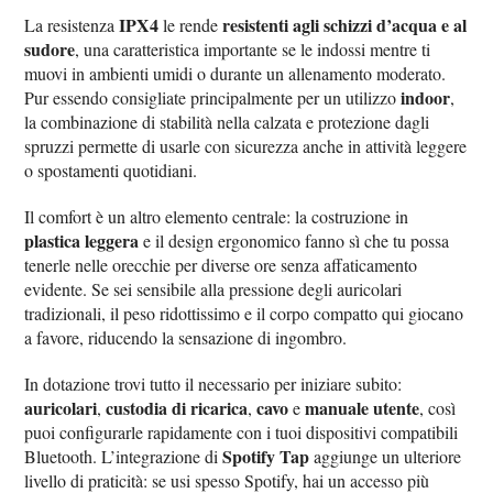
IPX4
resistenti agli schizzi d’acqua e al
La resistenza
le rende
sudore
, una caratteristica importante se le indossi mentre ti
muovi in ambienti umidi o durante un allenamento moderato.
indoor
Pur essendo consigliate principalmente per un utilizzo
,
la combinazione di stabilità nella calzata e protezione dagli
spruzzi permette di usarle con sicurezza anche in attività leggere
o spostamenti quotidiani.
Il comfort è un altro elemento centrale: la costruzione in
plastica leggera
e il design ergonomico fanno sì che tu possa
tenerle nelle orecchie per diverse ore senza affaticamento
evidente. Se sei sensibile alla pressione degli auricolari
tradizionali, il peso ridottissimo e il corpo compatto qui giocano
a favore, riducendo la sensazione di ingombro.
In dotazione trovi tutto il necessario per iniziare subito:
auricolari
custodia di ricarica
cavo
manuale utente
,
,
e
, così
puoi configurarle rapidamente con i tuoi dispositivi compatibili
Spotify Tap
Bluetooth. L’integrazione di
aggiunge un ulteriore
livello di praticità: se usi spesso Spotify, hai un accesso più