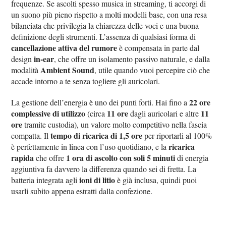
frequenze. Se ascolti spesso musica in streaming, ti accorgi di
un suono più pieno rispetto a molti modelli base, con una resa
bilanciata che privilegia la chiarezza delle voci e una buona
definizione degli strumenti. L’assenza di qualsiasi forma di
cancellazione attiva del rumore
è compensata in parte dal
in-ear
design
, che offre un isolamento passivo naturale, e dalla
Ambient Sound
modalità
, utile quando vuoi percepire ciò che
accade intorno a te senza togliere gli auricolari.
22 ore
La gestione dell’energia è uno dei punti forti. Hai fino a
complessive di utilizzo
11 ore
11
(circa
dagli auricolari e altre
ore
tramite custodia), un valore molto competitivo nella fascia
tempo di ricarica di 1,5 ore
compatta. Il
per riportarli al 100%
ricarica
è perfettamente in linea con l’uso quotidiano, e la
rapida
1 ora di ascolto con soli 5 minuti
che offre
di energia
aggiuntiva fa davvero la differenza quando sei di fretta. La
ioni di litio
batteria integrata agli
è già inclusa, quindi puoi
usarli subito appena estratti dalla confezione.