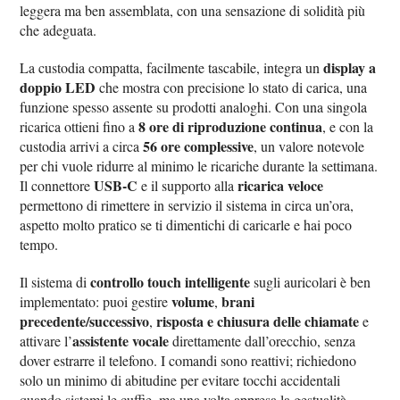
leggera ma ben assemblata, con una sensazione di solidità più
che adeguata.
display a
La custodia compatta, facilmente tascabile, integra un
doppio LED
che mostra con precisione lo stato di carica, una
funzione spesso assente su prodotti analoghi. Con una singola
8 ore di riproduzione continua
ricarica ottieni fino a
, e con la
56 ore complessive
custodia arrivi a circa
, un valore notevole
per chi vuole ridurre al minimo le ricariche durante la settimana.
USB-C
ricarica veloce
Il connettore
e il supporto alla
permettono di rimettere in servizio il sistema in circa un’ora,
aspetto molto pratico se ti dimentichi di caricarle e hai poco
tempo.
controllo touch intelligente
Il sistema di
sugli auricolari è ben
volume
brani
implementato: puoi gestire
,
precedente/successivo
risposta e chiusura delle chiamate
,
e
assistente vocale
attivare l’
direttamente dall’orecchio, senza
dover estrarre il telefono. I comandi sono reattivi; richiedono
solo un minimo di abitudine per evitare tocchi accidentali
quando sistemi le cuffie, ma una volta appresa la gestualità