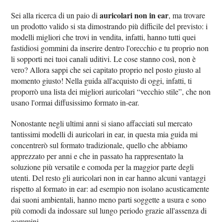
auricolari non in ear
Sei alla ricerca di un paio di
, ma trovare
un prodotto valido si sta dimostrando più difficile del previsto: i
modelli migliori che trovi in vendita, infatti, hanno tutti quei
fastidiosi gommini da inserire dentro l'orecchio e tu proprio non
li sopporti nei tuoi canali uditivi. Le cose stanno così, non è
vero? Allora sappi che sei capitato proprio nel posto giusto al
momento giusto! Nella guida all'acquisto di oggi, infatti, ti
proporrò una lista dei migliori auricolari “vecchio stile”, che non
usano l'ormai diffusissimo formato in-ear.
Nonostante negli ultimi anni si siano affacciati sul mercato
tantissimi modelli di auricolari in ear, in questa mia guida mi
concentrerò sul formato tradizionale, quello che abbiamo
apprezzato per anni e che in passato ha rappresentato la
soluzione più versatile e comoda per la maggior parte degli
utenti. Del resto gli auricolari non in ear hanno alcuni vantaggi
rispetto al formato in ear: ad esempio non isolano acusticamente
dai suoni ambientali, hanno meno parti soggette a usura e sono
più comodi da indossare sul lungo periodo grazie all'assenza di
gommini.