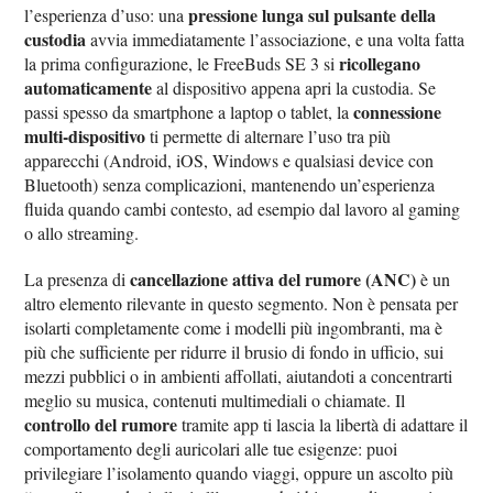
pressione lunga sul pulsante della
l’esperienza d’uso: una
custodia
avvia immediatamente l’associazione, e una volta fatta
ricollegano
la prima configurazione, le FreeBuds SE 3 si
automaticamente
al dispositivo appena apri la custodia. Se
connessione
passi spesso da smartphone a laptop o tablet, la
multi-dispositivo
ti permette di alternare l’uso tra più
apparecchi (Android, iOS, Windows e qualsiasi device con
Bluetooth) senza complicazioni, mantenendo un’esperienza
fluida quando cambi contesto, ad esempio dal lavoro al gaming
o allo streaming.
cancellazione attiva del rumore (ANC)
La presenza di
è un
altro elemento rilevante in questo segmento. Non è pensata per
isolarti completamente come i modelli più ingombranti, ma è
più che sufficiente per ridurre il brusio di fondo in ufficio, sui
mezzi pubblici o in ambienti affollati, aiutandoti a concentrarti
meglio su musica, contenuti multimediali o chiamate. Il
controllo del rumore
tramite app ti lascia la libertà di adattare il
comportamento degli auricolari alle tue esigenze: puoi
privilegiare l’isolamento quando viaggi, oppure un ascolto più