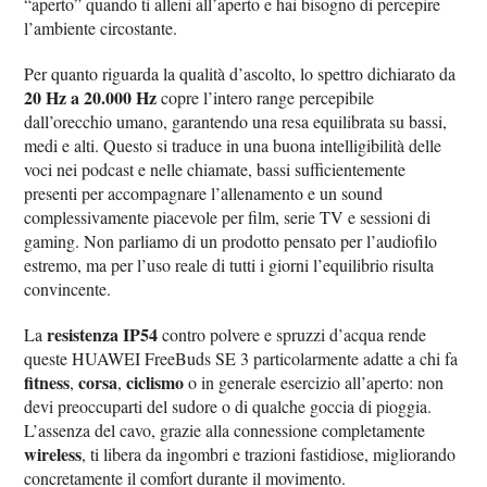
“aperto” quando ti alleni all’aperto e hai bisogno di percepire
l’ambiente circostante.
Per quanto riguarda la qualità d’ascolto, lo spettro dichiarato da
20 Hz a 20.000 Hz
copre l’intero range percepibile
dall’orecchio umano, garantendo una resa equilibrata su bassi,
medi e alti. Questo si traduce in una buona intelligibilità delle
voci nei podcast e nelle chiamate, bassi sufficientemente
presenti per accompagnare l’allenamento e un sound
complessivamente piacevole per film, serie TV e sessioni di
gaming. Non parliamo di un prodotto pensato per l’audiofilo
estremo, ma per l’uso reale di tutti i giorni l’equilibrio risulta
convincente.
resistenza IP54
La
contro polvere e spruzzi d’acqua rende
queste HUAWEI FreeBuds SE 3 particolarmente adatte a chi fa
fitness
corsa
ciclismo
,
,
o in generale esercizio all’aperto: non
devi preoccuparti del sudore o di qualche goccia di pioggia.
L’assenza del cavo, grazie alla connessione completamente
wireless
, ti libera da ingombri e trazioni fastidiose, migliorando
concretamente il comfort durante il movimento.