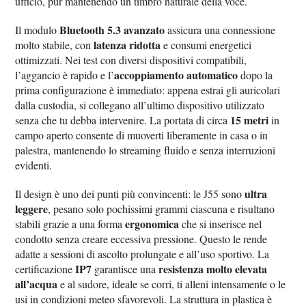
ufficio, pur mantenendo un timbro naturale della voce.
Bluetooth 5.3 avanzato
Il modulo
assicura una connessione
latenza ridotta
molto stabile, con
e consumi energetici
ottimizzati. Nei test con diversi dispositivi compatibili,
accoppiamento automatico
l’aggancio è rapido e l’
dopo la
prima configurazione è immediato: appena estrai gli auricolari
dalla custodia, si collegano all’ultimo dispositivo utilizzato
15 metri
senza che tu debba intervenire. La portata di circa
in
campo aperto consente di muoverti liberamente in casa o in
palestra, mantenendo lo streaming fluido e senza interruzioni
evidenti.
ultra
Il design è uno dei punti più convincenti: le J55 sono
leggere
, pesano solo pochissimi grammi ciascuna e risultano
ergonomica
stabili grazie a una forma
che si inserisce nel
condotto senza creare eccessiva pressione. Questo le rende
adatte a sessioni di ascolto prolungate e all’uso sportivo. La
IP7
resistenza molto elevata
certificazione
garantisce una
all’acqua
e al sudore, ideale se corri, ti alleni intensamente o le
usi in condizioni meteo sfavorevoli. La struttura in plastica è