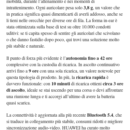
mobilità, durante l’allenamento e nei momenti di
3,8 g
intrattenimento. Ogni auricolare pesa solo
, un valore che
in pratica significa quasi dimenticarti di averli addosso, anche se
li tieni nelle orecchie per diverse ore di fila. La forma in-ear è
stata ottimizzata sulla base di test su oltre 10.000 condotti
uditivi: se ti capita spesso di sentire gli auricolari che scivolano
o che danno fastidio dopo poco, qui trovi una soluzione molto
più stabile e naturale.
autonomia fino a 42 ore
Il punto di forza più evidente è l’
complessive con la custodia di ricarica. In ascolto continuativo
9 ore
arrivi fino a
con una sola ricarica, un valore notevole per
ricarica rapida
questa tipologia di prodotto. In più, la
è
10 minuti
circa 3 ore
davvero funzionale: con
di ricarica ottieni
di ascolto
, ideale se stai uscendo per una corsa o devi affrontare
una riunione lunga e ti accorgi all’ultimo di avere la batteria
quasi scarica.
Bluetooth 5.4
La connettività è aggiornata alla più recente
, che
si traduce in collegamento più stabile, consumi ridotti e migliore
sincronizzazione audio-video. HUAWEI ha curato molto