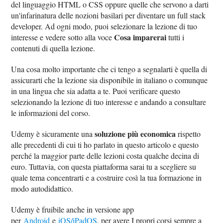
del linguaggio HTML o CSS oppure quelle che servono a darti
un'infarinatura delle nozioni basilari per diventare un full stack
developer. Ad ogni modo, puoi selezionare la lezione di tuo
Cosa imparerai
interesse e vedere sotto alla voce
tutti i
contenuti di quella lezione.
Una cosa molto importante che ci tengo a segnalarti è quella di
assicurarti che la lezione sia disponibile in italiano o comunque
in una lingua che sia adatta a te. Puoi verificare questo
selezionando la lezione di tuo interesse e andando a consultare
le informazioni del corso.
soluzione più economica
Udemy è sicuramente una
rispetto
alle precedenti di cui ti ho parlato in questo articolo e questo
perché la maggior parte delle lezioni costa qualche decina di
euro. Tuttavia, con questa piattaforma sarai tu a scegliere su
quale tema concentrarti e a costruire così la tua formazione in
modo autodidattico.
Udemy è fruibile anche in versione app
per
Android
e
iOS/iPadOS
, per avere I propri corsi sempre a