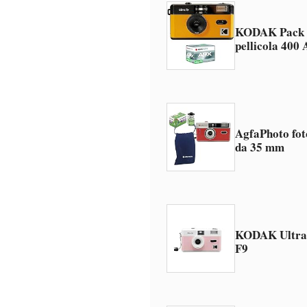
KODAK Pack F
pellicola 400
AgfaPhoto fo
da 35 mm
KODAK Ultra
F9