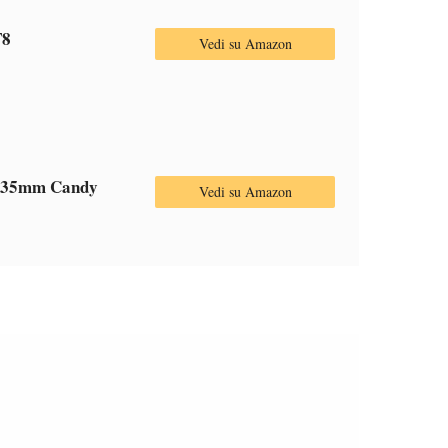
F8
Vedi su Amazon
35mm Candy
Vedi su Amazon