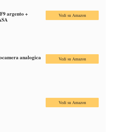
9 argento +
Vedi su Amazon
 ASA
tocamera analogica
Vedi su Amazon
Vedi su Amazon