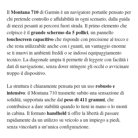
Montana 710
Il
di Garmin è un navigatore portatile pensato per
chi pretende controllo e affidabilità in ogni scenario, dalla guida
di mezzi pesanti ai percorsi fuori strada. Il primo elemento che
grande schermo da 5 pollici
colpisce è il
, un pannello
touchscreen capacitivo
che risponde con precisione al tocco e
che resta utilizzabile anche con i guanti, un vantaggio enorme
se ti muovi in ambienti freddi o se indossi equipaggiamento
tecnico. La diagonale ampia ti permette di leggere con facilità i
dati di navigazione, senza dover stringere gli occhi o avvicinare
troppo il dispositivo.
robusto e
La struttura è chiaramente pensata per un uso
intensivo
: il Montana 710 trasmette subito una sensazione di
peso di 411 grammi
solidità, supportata anche dal
, che
contribuisce a dare stabilità quando lo tieni in mano o lo monti
handheld
in cabina. Il formato
ti offre la libertà di passare
rapidamente da un utilizzo su veicolo a un impiego a piedi,
senza vincolarti a un’unica configurazione.