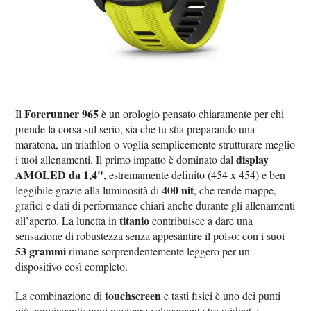
Forerunner 965
Il
è un orologio pensato chiaramente per chi
prende la corsa sul serio, sia che tu stia preparando una
maratona, un triathlon o voglia semplicemente strutturare meglio
display
i tuoi allenamenti. Il primo impatto è dominato dal
AMOLED da 1,4"
, estremamente definito (454 x 454) e ben
400 nit
leggibile grazie alla luminosità di
, che rende mappe,
grafici e dati di performance chiari anche durante gli allenamenti
titanio
all’aperto. La lunetta in
contribuisce a dare una
sensazione di robustezza senza appesantire il polso: con i suoi
53 grammi
rimane sorprendentemente leggero per un
dispositivo così completo.
touchscreen
La combinazione di
e tasti fisici è uno dei punti
più convincenti: puoi navigare velocemente tra widget e