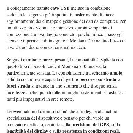
cavo USB
Il collegamento tramite
incluso in confezione
soddisfa le esigenze più importanti: trasferimento di tracce,
aggiornamento delle mappe e gestione dei dati da computer. Per
un utilizzo professionale o intensivo, questa semplicità di
connessione è un vantaggio concreto, perché riduce i passaggi
tecnici e ti permette di integrare il Montana 710 nel tuo flusso di
lavoro quotidiano con estrema naturalezza.
camion
Se guidi
o mezzi pesanti, la compatibilità esplicita con
questo tipo di veicoli rende il Montana 710 una scelta
schermo ampio
particolarmente sensata. La combinazione tra
,
percorso su strada e
solidità costruttiva e capacità di gestire
fuori strada
si traduce in uno strumento che ti segue senza
incertezze anche quando alterni lunghi trasferimenti su asfalto a
tratti più impegnativi in aree remote.
Le eventuali limitazioni sono più che altro legate alla natura
specializzata del dispositivo: è pensato per chi vuole un
precisione del GPS
navigatore dedicato, centrato sulla
, sulla
leggibilità del display
resistenza in condizioni reali
e sulla
,