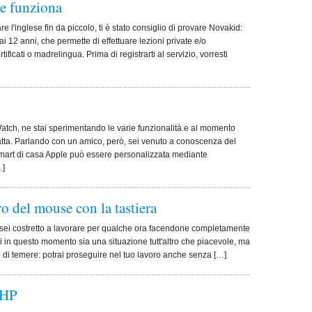
me funziona
are l'inglese fin da piccolo, ti è stato consiglio di provare Novakid:
i 12 anni, che permette di effettuare lezioni private e/o
ficati o madrelingua. Prima di registrarti al servizio, vorresti
atch, ne stai sperimentando le varie funzionalità e al momento
 fatta. Parlando con un amico, però, sei venuto a conoscenza del
 smart di casa Apple può essere personalizzata mediante
…]
o del mouse con la tastiera
ora sei costretto a lavorare per qualche ora facendone completamente
i in questo momento sia una situazione tutt'altro che piacevole, ma
di temere: potrai proseguire nel tuo lavoro anche senza […]
 HP