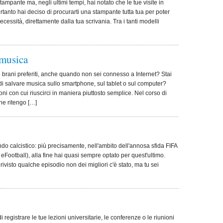
ampante ma, negli ultimi tempi, hai notato che le tue visite in
tanto hai deciso di procurarti una stampante tutta tua per poter
cessità, direttamente dalla tua scrivania. Tra i tanti modelli
 musica
i brani preferiti, anche quando non sei connesso a Internet? Stai
di salvare musica sullo smartphone, sul tablet o sul computer?
i con cui riuscirci in maniera piuttosto semplice. Nel corso di
che ritengo […]
o calcistico: più precisamente, nell'ambito dell'annosa sfida FIFA
eFootball), alla fine hai quasi sempre optato per quest'ultimo.
rivisto qualche episodio non dei migliori c'è stato, ma tu sei
 registrare le tue lezioni universitarie, le conferenze o le riunioni