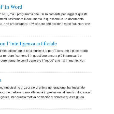
DF in Word
 un PDF, ma il programma che usi solitamente per leggere questa
 Vorresti trasformare il documento in questione in un documento
so, non preoccuparti: devi sapere che esistono varie soluzioni che
 l’intelligenza artificiale
ltimediali con delle basi musicali, e per l'occasione ti piacerebbe
er rendere i contenuti in questione ancora più interessanti e
 coerentemente con il genere e il “mood” che hai in mente. Non
p
no nuovissimo di zecca e di ultima generazione, hai installato
come mettere mano alle varie impostazioni al fine di utilizzare al
istica. Per questo motivo ho deciso di scrivere questa guida