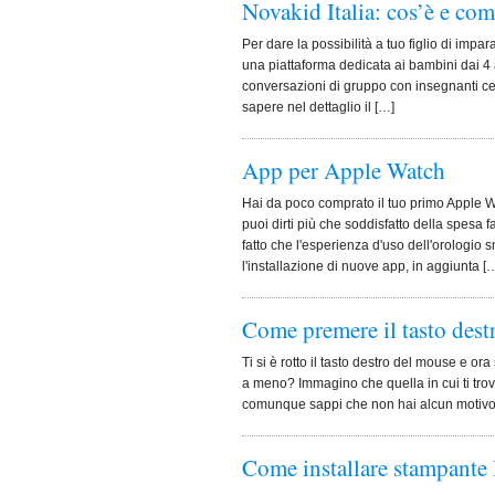
Novakid Italia: cos’è e co
Per dare la possibilità a tuo figlio di impar
una piattaforma dedicata ai bambini dai 4 a
conversazioni di gruppo con insegnanti certi
sapere nel dettaglio il […]
App per Apple Watch
Hai da poco comprato il tuo primo Apple W
puoi dirti più che soddisfatto della spesa
fatto che l'esperienza d'uso dell'orologio
l'installazione di nuove app, in aggiunta [
Come premere il tasto destr
Ti si è rotto il tasto destro del mouse e 
a meno? Immagino che quella in cui ti trov
comunque sappi che non hai alcun motivo 
Come installare stampante