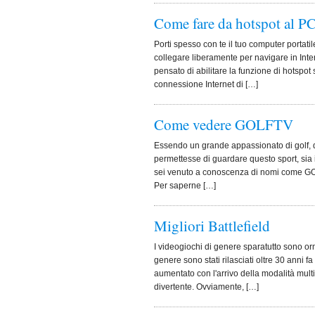
Come fare da hotspot al P
Porti spesso con te il tuo computer portati
collegare liberamente per navigare in Inte
pensato di abilitare la funzione di hotspot 
connessione Internet di […]
Come vedere GOLFTV
Essendo un grande appassionato di golf, d
permettesse di guardare questo sport, sia
sei venuto a conoscenza di nomi come GOL
Per saperne […]
Migliori Battlefield
I videogiochi di genere sparatutto sono orma
genere sono stati rilasciati oltre 30 anni 
aumentato con l'arrivo della modalità mult
divertente. Ovviamente, […]