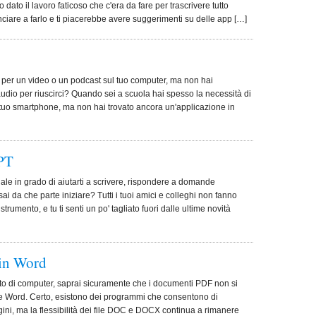
dato il lavoro faticoso che c'era da fare per trascrivere tutto
nciare a farlo e ti piacerebbe avere suggerimenti su delle app […]
ne per un video o un podcast sul tuo computer, ma non hai
audio per riuscirci? Quando sei a scuola hai spesso la necessità di
l tuo smartphone, ma non hai trovato ancora un'applicazione in
GPT
iciale in grado di aiutarti a scrivere, rispondere a domande
ai da che parte iniziare? Tutti i tuoi amici e colleghi non fanno
rumento, e tu ti senti un po' tagliato fuori dalle ultime novità
in Word
o di computer, saprai sicuramente che i documenti PDF non si
le Word. Certo, esistono dei programmi che consentono di
gini, ma la flessibilità dei file DOC e DOCX continua a rimanere