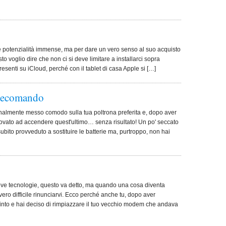
le potenzialità immense, ma per dare un vero senso al suo acquisto
 voglio dire che non ci si deve limitare a installarci sopra
resenti su iCloud, perché con il tablet di casa Apple si […]
elecomando
finalmente messo comodo sulla tua poltrona preferita e, dopo aver
rovato ad accendere quest'ultimo… senza risultato! Un po' seccato
subito provveduto a sostituire le batterie ma, purtroppo, non hai
uove tecnologie, questo va detto, ma quando una cosa diventa
ero difficile rinunciarvi. Ecco perché anche tu, dopo aver
nvinto e hai deciso di rimpiazzare il tuo vecchio modem che andava