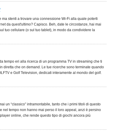
C
le ma stenti a trovare una connessione Wi-Fi alla quale poterti
rnet da quest'ultimo? Capisco. Beh, date le circostanze, hai mai
sul tuo cellulare (o sul tuo tablet), in modo da condividere la
a tempo eri alla ricerca di un programma TV in streaming che ti
 in diretta che on demand. Le tue ricerche sono terminate quando
FTV e Golf Television, dedicati interamente al mondo del golf.
i un “classico” intramontabile, tanto che i primi titoli di questo
fa e nel tempo non hanno mai perso il loro appeal, anzi è persino
iplayer online, che rende questo tipo di giochi ancora più