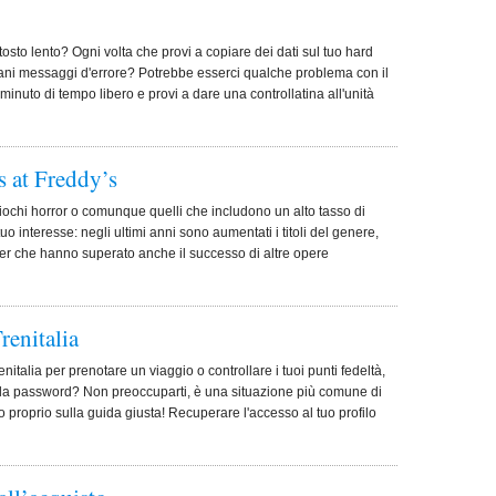
osto lento? Ogni volta che provi a copiare dei dati sul tuo hard
trani messaggi d'errore? Potrebbe esserci qualche problema con il
minuto di tempo libero e provi a dare una controllatina all'unità
s at Freddy’s
giochi horror o comunque quelli che includono un alto tasso di
uo interesse: negli ultimi anni sono aumentati i titoli del genere,
ler che hanno superato anche il successo di altre opere
renitalia
italia per prenotare un viaggio o controllare i tuoi punti fedeltà,
o la password? Non preoccuparti, è una situazione più comune di
to proprio sulla guida giusta! Recuperare l'accesso al tuo profilo