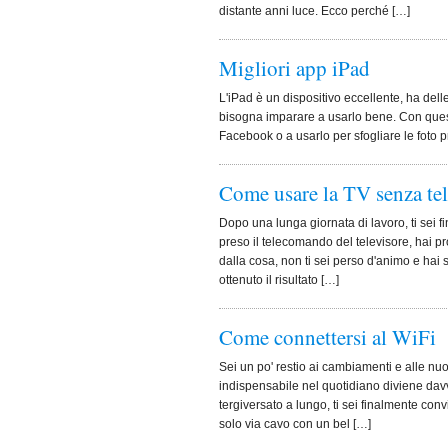
distante anni luce. Ecco perché […]
Migliori app iPad
L'iPad è un dispositivo eccellente, ha del
bisogna imparare a usarlo bene. Con questo
Facebook o a usarlo per sfogliare le foto p
Come usare la TV senza t
Dopo una lunga giornata di lavoro, ti sei 
preso il telecomando del televisore, hai p
dalla cosa, non ti sei perso d'animo e hai 
ottenuto il risultato […]
Come connettersi al WiFi
Sei un po' restio ai cambiamenti e alle n
indispensabile nel quotidiano diviene davv
tergiversato a lungo, ti sei finalmente co
solo via cavo con un bel […]