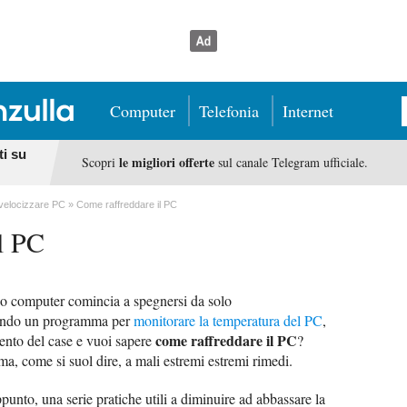
Computer
Telefonia
Internet
ti su
le migliori offerte
Scopri
sul canale Telegram ufficiale.
 velocizzare PC
Come raffreddare il PC
l PC
 tuo computer comincia a spegnersi da solo
ando un programma per
monitorare la temperatura del PC
,
come raffreddare il PC
ento del case e vuoi sapere
?
, come si suol dire, a mali estremi estremi rimedi.
'appunto, una serie pratiche utili a diminuire ad abbassare la