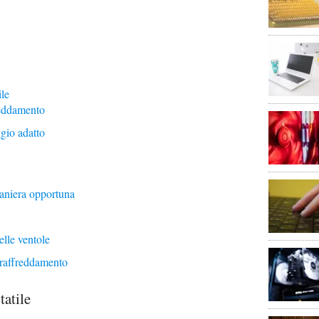
ile
reddamento
gio adatto
maniera opportuna
elle ventole
i raffreddamento
tatile