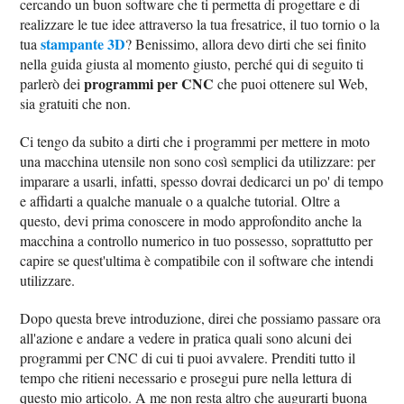
cercando un buon software che ti permetta di progettare e di
realizzare le tue idee attraverso la tua fresatrice, il tuo tornio o la
stampante 3D
tua
? Benissimo, allora devo dirti che sei finito
nella guida giusta al momento giusto, perché qui di seguito ti
programmi per CNC
parlerò dei
che puoi ottenere sul Web,
sia gratuiti che non.
Ci tengo da subito a dirti che i programmi per mettere in moto
una macchina utensile non sono così semplici da utilizzare: per
imparare a usarli, infatti, spesso dovrai dedicarci un po' di tempo
e affidarti a qualche manuale o a qualche tutorial. Oltre a
questo, devi prima conoscere in modo approfondito anche la
macchina a controllo numerico in tuo possesso, soprattutto per
capire se quest'ultima è compatibile con il software che intendi
utilizzare.
Dopo questa breve introduzione, direi che possiamo passare ora
all'azione e andare a vedere in pratica quali sono alcuni dei
programmi per CNC di cui ti puoi avvalere. Prenditi tutto il
tempo che ritieni necessario e prosegui pure nella lettura di
questo mio articolo. A me non resta altro che augurarti buona