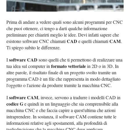
Prima di andare a vedere quali sono alcuni programmi per CNC
che puoi ottenere, ci tengo a darti qualche informazione
preliminare per chiarirti meglio le idee. Devi infatti sapere che
CAD
CAM
esistono software CNC chiamati
e quelli chiamati
.
Ti spiego subito le differenze.
software CAD
I
sono quelli che ti permettono di realizzare una
formato vettoriale
tua idea sul computer in
in 2D o in 3D. In
altre parole, il risultato finale di un progetto svolto tramite un
programma CAD è un file che rappresenta in modo dettagliato
l'oggetto o l'azione da produrre tramite la macchina CNC.
software CAM
I
, invece, servono a tradurre i modelli CAD in
codice G
e quindi in un linguaggio che sia comprensibile alla
macchina CNC e che faccia capire a quest'ultima che azioni
intraprendere. In sostanza, il software CAM contiene tutte le
informazioni relative agli spostamenti, alla profondità di
taglio/incisione che la macchina CNC deve applicare.