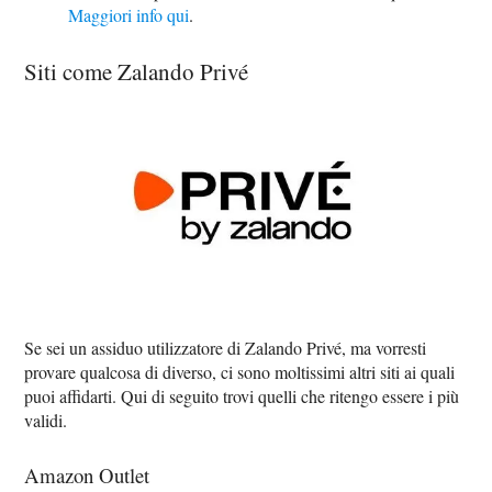
Maggiori info qui
.
Siti come Zalando Privé
Se sei un assiduo utilizzatore di Zalando Privé, ma vorresti
provare qualcosa di diverso, ci sono moltissimi altri siti ai quali
puoi affidarti. Qui di seguito trovi quelli che ritengo essere i più
validi.
Amazon Outlet