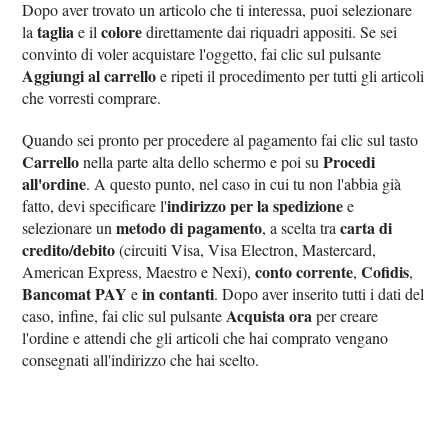
Dopo aver trovato un articolo che ti interessa, puoi selezionare
taglia
colore
la
e il
direttamente dai riquadri appositi. Se sei
convinto di voler acquistare l'oggetto, fai clic sul pulsante
Aggiungi al carrello
e ripeti il procedimento per tutti gli articoli
che vorresti comprare.
Quando sei pronto per procedere al pagamento fai clic sul tasto
Carrello
Procedi
nella parte alta dello schermo e poi su
all'ordine
. A questo punto, nel caso in cui tu non l'abbia già
indirizzo per la spedizione
fatto, devi specificare l'
e
metodo di pagamento
carta di
selezionare un
, a scelta tra
credito/debito
(circuiti Visa, Visa Electron, Mastercard,
conto corrente
Cofidis
American Express, Maestro e Nexi),
,
,
Bancomat PAY
in contanti
e
. Dopo aver inserito tutti i dati del
Acquista ora
caso, infine, fai clic sul pulsante
per creare
l'ordine e attendi che gli articoli che hai comprato vengano
consegnati all'indirizzo che hai scelto.