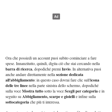
Ora che possiedi un account puoi subito cominciare a fare
spese. Innanzitutto, quindi, digita ciò che stai cercando nella
barra di ricerca
Invio
, dopodiché premi
. In alternativa puoi
sezione dedicata
anche andare direttamente nella
all'abbigliamento
icona
: in questo caso dovrai fare clic sull'
delle tre linee
nella parte sinistra dello schermo, dopodiché
Mostra tutto
Scegli per categoria
sulla voce
sotto la voce
e in
Abbigliamento, scarpe e gioielli
seguito su
e infine sulla
sottocategoria
che più ti interessa.