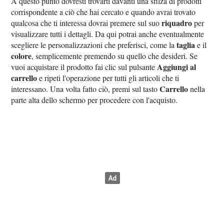
A questo punto dovresti trovarti davanti una sfilza di prodotti
corrispondente a ciò che hai cercato e quando avrai trovato
riquadro
qualcosa che ti interessa dovrai premere sul suo
per
visualizzare tutti i dettagli. Da qui potrai anche eventualmente
taglia
scegliere le personalizzazioni che preferisci, come la
e il
colore
, semplicemente premendo su quello che desideri. Se
Aggiungi al
vuoi acquistare il prodotto fai clic sul pulsante
carrello
e ripeti l'operazione per tutti gli articoli che ti
Carrello
interessano. Una volta fatto ciò, premi sul tasto
nella
parte alta dello schermo per procedere con l'acquisto.