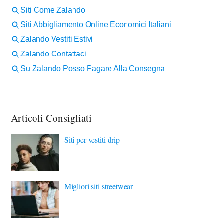
Articoli Consigliati
Siti per vestiti drip
Migliori siti streetwear