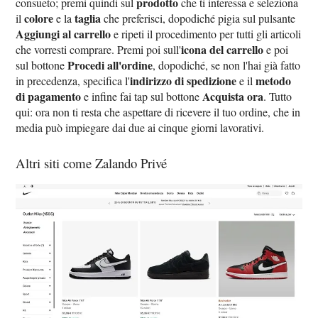
prodotto
consueto; premi quindi sul
che ti interessa e seleziona
colore
taglia
il
e la
che preferisci, dopodiché pigia sul pulsante
Aggiungi al carrello
e ripeti il procedimento per tutti gli articoli
icona del carrello
che vorresti comprare. Premi poi sull'
e poi
Procedi all'ordine
sul bottone
, dopodiché, se non l'hai già fatto
indirizzo di spedizione
metodo
in precedenza, specifica l'
e il
di pagamento
Acquista ora
e infine fai tap sul bottone
. Tutto
qui: ora non ti resta che aspettare di ricevere il tuo ordine, che in
media può impiegare dai due ai cinque giorni lavorativi.
Altri siti come Zalando Privé