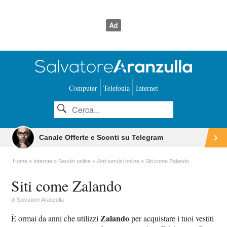
Computer
Telefonia
Internet
Canale Offerte e Sconti su Telegram
Home
Internet
Servizi online
Altri servizi online
Siti come Zalando
Siti come Zalando
di
Salvatore Aranzulla
Zalando
È ormai da anni che utilizzi
per acquistare i tuoi vestiti