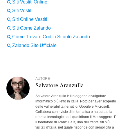
AUTORE
Salvatore Aranzulla
Salvatore Aranzulla è il blogger e divulgatore
informatico più letto in Italia. Noto per aver scoperto
delle vulnerabilità nei siti di Google e Microsoft.
Collabora con riviste di informatica e ha curato la
rubrica tecnologica del quotidiano Il Messaggero. È
il fondatore di Aranzulla.it, uno dei trenta siti più
visitati d'Italia, nel quale risponde con semplicità a