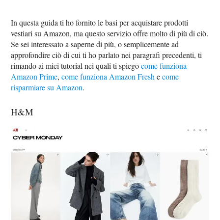
In questa guida ti ho fornito le basi per acquistare prodotti
vestiari su Amazon, ma questo servizio offre molto di più di ciò.
Se sei interessato a saperne di più, o semplicemente ad
approfondire ciò di cui ti ho parlato nei paragrafi precedenti, ti
rimando ai miei tutorial nei quali ti spiego
come funziona
Amazon Prime
,
come funziona Amazon Fresh
e
come
risparmiare su Amazon
.
H&M