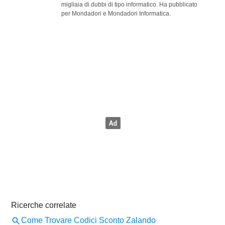
migliaia di dubbi di tipo informatico. Ha pubblicato
per Mondadori e Mondadori Informatica.