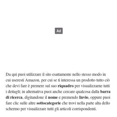
Da qui puoi utilizzare il sito esattamente nello stesso modo in
cui useresti Amazon, per cui se ti interessa un prodotto tutto ciò
riquadro
che devi fare è premere sul suo
per visualizzarne tutti
barra
i dettagli; in alternativa puoi anche cercare qualcosa dalla
di ricerca
nome
Invio
, digitandone il
e premendo
, oppure puoi
sottocategorie
fare clic sulle altre
che trovi nella parte alta dello
schermo per visualizzare tutti gli articoli corrispondenti.