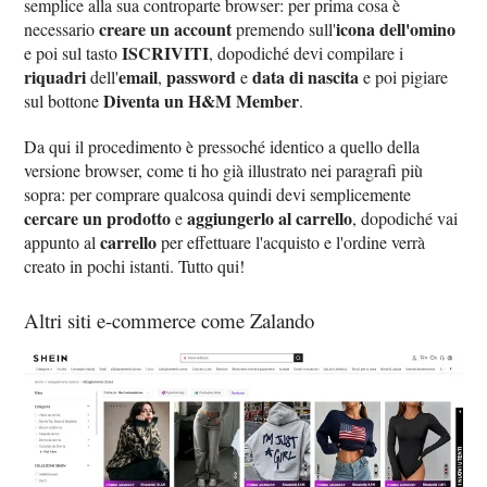
semplice alla sua controparte browser: per prima cosa è
creare un account
icona dell'omino
necessario
premendo sull'
ISCRIVITI
e poi sul tasto
, dopodiché devi compilare i
riquadri
email
password
data di nascita
dell'
,
e
e poi pigiare
Diventa un H&M Member
sul bottone
.
Da qui il procedimento è pressoché identico a quello della
versione browser, come ti ho già illustrato nei paragrafi più
sopra: per comprare qualcosa quindi devi semplicemente
cercare un prodotto
aggiungerlo al carrello
e
, dopodiché vai
carrello
appunto al
per effettuare l'acquisto e l'ordine verrà
creato in pochi istanti. Tutto qui!
Altri siti e-commerce come Zalando