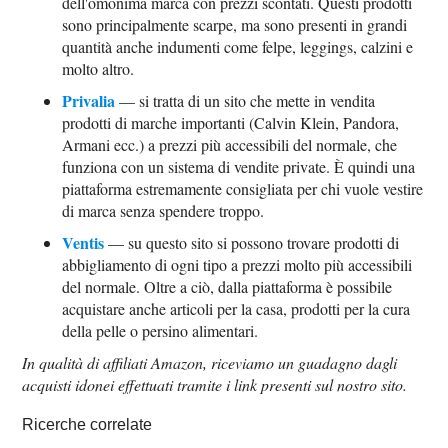
dell'omonima marca con prezzi scontati. Questi prodotti
sono principalmente scarpe, ma sono presenti in grandi
quantità anche indumenti come felpe, leggings, calzini e
molto altro.
Privalia
— si tratta di un sito che mette in vendita
prodotti di marche importanti (Calvin Klein, Pandora,
Armani ecc.) a prezzi più accessibili del normale, che
funziona con un sistema di vendite private. È quindi una
piattaforma estremamente consigliata per chi vuole vestire
di marca senza spendere troppo.
Ventis
— su questo sito si possono trovare prodotti di
abbigliamento di ogni tipo a prezzi molto più accessibili
del normale. Oltre a ciò, dalla piattaforma è possibile
acquistare anche articoli per la casa, prodotti per la cura
della pelle o persino alimentari.
In qualità di affiliati Amazon, riceviamo un guadagno dagli
acquisti idonei effettuati tramite i link presenti sul nostro sito.