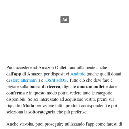
Puoi accedere ad Amazon Outlet tranquillamente anche
app
dall'
di Amazon per dispositivi
Android
(anche quelli dotati
di
store alternativi
) e
iOS/iPadOS
. Tutto ciò che devi fare è
barra di ricerca
amazon outlet
pigiare sulla
, digitare
e dare
conferma
e in questo modo potrai vedere tutte le categorie
disponibili. Se sei interessato ad acquistare vestiti, premi sul
Moda
riquadro
per vedere tutti i prodotti corrispondenti e poi
sottocategoria
seleziona la
che più preferisci.
Anche stavolta, puoi proseguire utilizzando l'app come faresti di