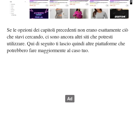
Se le opzioni dei capitoli precedenti non erano esattamente ciò
che stavi cercando, ci sono ancora altri siti che potresti
utilizzare. Qui di seguito ti lascio quindi altre piattaforme che
potrebbero fare maggiormente al caso tuo.