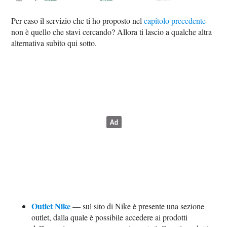
Per caso il servizio che ti ho proposto nel
capitolo precedente
non è quello che stavi cercando? Allora ti lascio a qualche altra
alternativa subito qui sotto.
Outlet Nike
— sul sito di Nike è presente una sezione
outlet, dalla quale è possibile accedere ai prodotti