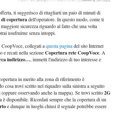
ferta, ti suggerisco di ritagliarti un paio di minuti di
o di copertura
dell'operatore. In questo modo, come ti
 maggiore sicurezza riguardo al fatto che una volta
potrai usufruirne senza intoppi.
 di CoopVoce, collegati a
questa pagina
del sito Internet
Copertura rete CoopVoce
so e recati nella sezione
. A
rca indirizzo…
, immetti l'indirizzo di tuo interesse e
copertura in merito alla zona di riferimento è
 cosa trovi scritto nel riquadro sulla sinistra a seguito
i
2G
(oppure osservando anche la mappa). Se trovi scritto
ura è disponibile. Ricordati sempre che la copertura di un
rto
e dunque in luoghi chiusi il segnale potrebbe essere