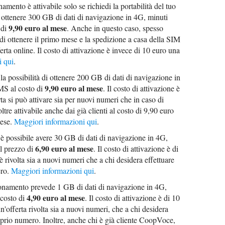
ento è attivabile solo se richiedi la portabilità del tuo
 ottenere 300 GB di dati di navigazione in 4G, minuti
9,90 euro al mese
 di
. Anche in questo caso, spesso
di ottenere il primo mese e la spedizione a casa della SIM
fferta online. Il costo di attivazione è invece di 10 euro una
i qui
.
a possibilità di ottenere 200 GB di dati di navigazione in
9,90 euro al mese
SMS al costo di
. Il costo di attivazione è
ta si può attivare sia per nuovi numeri che in caso di
ltre attivabile anche dai già clienti al costo di 9,90 euro
mese.
Maggiori informazioni qui
.
è possibile avere 30 GB di dati di navigazione in 4G,
6,90 euro al mese
al prezzo di
. Il costo di attivazione è di
 rivolta sia a nuovi numeri che a chi desidera effettuare
ero.
Maggiori informazioni qui
.
amento prevede 1 GB di dati di navigazione in 4G,
4,90 euro al mese
 costo di
. Il costo di attivazione è di 10
un'offerta rivolta sia a nuovi numeri, che a chi desidera
proprio numero. Inoltre, anche chi è già cliente CoopVoce,