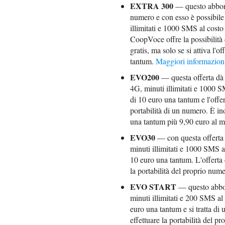
EXTRA 300
— questo abbonam
numero e con esso è possibile
illimitati e 1000 SMS al costo
CoopVoce offre la possibilità 
gratis, ma solo se si attiva l'o
tantum.
Maggiori informazion
EVO200
— questa offerta dà l
4G, minuti illimitati e 1000 
di 10 euro una tantum e l'offer
portabilità di un numero. È ino
una tantum più 9,90 euro al 
EVO30
— con questa offerta 
minuti illimitati e 1000 SMS 
10 euro una tantum. L'offerta è
la portabilità del proprio num
EVO START
— questo abbon
minuti illimitati e 200 SMS al
euro una tantum e si tratta di 
effettuare la portabilità del 