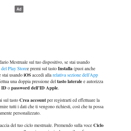
dario Mestruale sul tuo dispositivo, se stai usando
Installa
e del Play Store
e premi sul tasto
(puoi anche
iOS
e stai usando
accedi alla
relativa sezione dell’App
tasto laterale
ffettua una doppia pressione del
e autorizza
 ID
password dell’ID Apple
o
.
Crea account
i sul tasto
per registrarti ed effettuare la
ire tutti i dati che ti vengono richiesti, così che tu possa
tamente personalizzato.
Ciclo
traccia del tuo ciclo mestruale. Premendo sulla voce