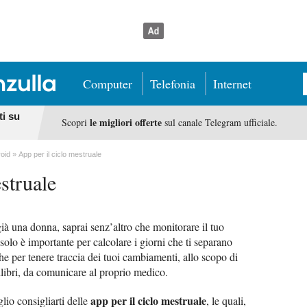
Computer
Telefonia
Internet
ti su
le migliori offerte
Scopri
sul canale Telegram ufficiale.
roid
App per il ciclo mestruale
struale
ià una donna, saprai senz’altro che monitorare il tuo
olo è importante per calcolare i giorni che ti separano
e per tenere traccia dei tuoi cambiamenti, allo scopo di
ilibri, da comunicare al proprio medico.
app per il ciclo mestruale
glio consigliarti delle
, le quali,