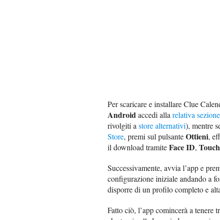
Per scaricare e installare Clue Calen
Android
accedi alla
relativa sezion
rivolgiti a
store alternativi
), mentre s
Ottieni
Store
, premi sul pulsante
, e
Face ID
Touch
il download tramite
,
Successivamente, avvia l’app e prem
configurazione iniziale andando a forn
disporre di un profilo completo e al
Fatto ciò, l’app comincerà a tenere 