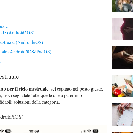
ruale
uale (Android/iOS)
estruale (Android/iOS)
ruale (Android/iOS/iPadOS)
e
estruale
app per il ciclo mestruale
, sei capitato nel posto giusto,
, trovi segnalate tutte quelle che a parer mio
fidabili soluzioni della categoria.
ndroid/iOS)