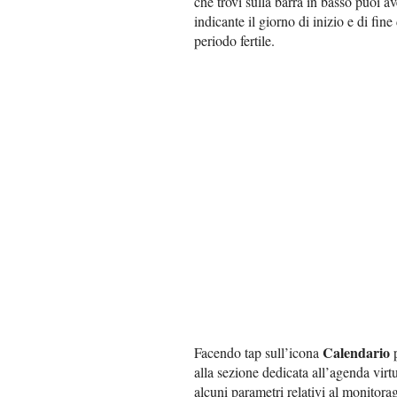
che trovi sulla barra in basso puoi av
indicante il giorno di inizio e di fin
periodo fertile.
Calendario
Facendo tap sull’icona
p
alla sezione dedicata all’agenda vir
alcuni parametri relativi al monitor