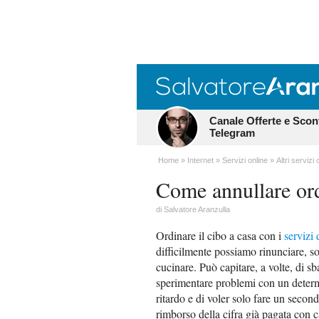
Canale Offerte e Scon
Telegram
Home
Internet
Servizi online
Altri servizi 
Come annullare ord
di
Salvatore Aranzulla
Ordinare il cibo a casa con i
servizi 
difficilmente possiamo rinunciare, 
cucinare. Può capitare, a volte, di s
sperimentare problemi con un deter
ritardo e di voler solo fare un secon
rimborso della cifra già pagata con ca