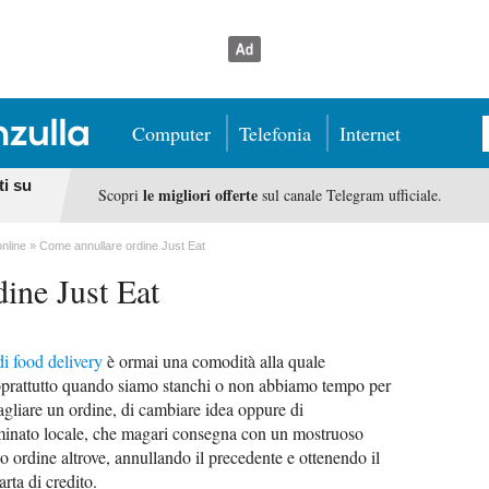
Computer
Telefonia
Internet
ti su
le migliori offerte
Scopri
sul canale Telegram ufficiale.
online
Come annullare ordine Just Eat
ine Just Eat
di food delivery
è ormai una comodità alla quale
soprattutto quando siamo stanchi o non abbiamo tempo per
bagliare un ordine, di cambiare idea oppure di
minato locale, che magari consegna con un mostruoso
do ordine altrove, annullando il precedente e ottenendo il
rta di credito.