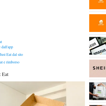
at
 dall'app
ust Eat dal sito
at e rimborso
t Eat