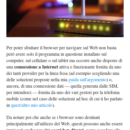
Per poter sfruttare il browser per navigare sul Web non basta
però avere solo il programma in questione installato sul
computer, sul cellulare o sul tablet ma occorre anche disporre di
connessione a Internet
una
attiva e funzionante fornita da uno
dei tanti provider per la linea fissa (ad esempio scegliendo una
delle soluzioni proposte nella mia
guida sull'argomento
) o,
ancora, di una connessione dati — quella generata dalle SIM,
per intenderci — fornita da uno dei vari gestori per la telefonia
mobile (come nel caso delle soluzioni ad hoc di cui ti ho parlato
in
quest'altro mio articolo
).
Da notare poi che anche se i browser sono destinati
principalmente all'utilizzo del Web, questi possono anche essere
scopi ben diversi
impiegati anche per altri
, come accedere alle