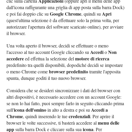
Applicazioni
clic sulla cartella
(oppure apri il menu delle app
dall'icona raffigurante una griglia di app posta sulla barra Dock)
Google Chrome
Apri
e poi fai doppio clic su
, quindi su
(quest'ultima selezione è da effettuare solo la prima volta, per
autorizzare l'apertura del software scaricato online), per avviare
il browser.
Una volta aperto il browser, decidi se effettuare o meno
Accedi
Non
l'accesso al tuo account Google cliccando su
o
accedere
motore di ricerca
ed effettua la selezione del
predefinito tra quelli disponibili, dopodiché decidi se impostare
browser predefinito
o meno Chrome come
tramite l'apposita
spunta, dunque goditi il tuo nuovo browser.
Considera che se desideri sincronizzare i dati del browser con
altri dispositivi, è necessario accedere con un account Google:
se non lo hai fatto, puoi sempre farlo in seguito cliccando prima
icona dell'omino
Accedi a
sull'
in alto a destra e poi su
Chrome
credenziali
, quindi inserendo le tue
. Per aprire il
menu delle
browser le volte successive, ti basterà accedere al
app
icona
sulla barra Dock e cliccare sulla sua
. Per