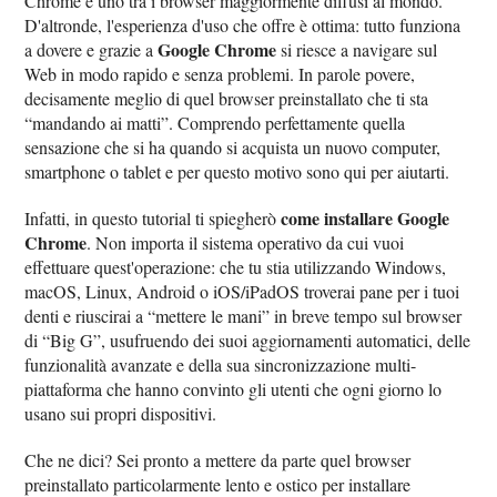
Chrome è uno tra i browser maggiormente diffusi al mondo.
D'altronde, l'esperienza d'uso che offre è ottima: tutto funziona
Google Chrome
a dovere e grazie a
si riesce a navigare sul
Web in modo rapido e senza problemi. In parole povere,
decisamente meglio di quel browser preinstallato che ti sta
“mandando ai matti”. Comprendo perfettamente quella
sensazione che si ha quando si acquista un nuovo computer,
smartphone o tablet e per questo motivo sono qui per aiutarti.
come installare Google
Infatti, in questo tutorial ti spiegherò
Chrome
. Non importa il sistema operativo da cui vuoi
effettuare quest'operazione: che tu stia utilizzando Windows,
macOS, Linux, Android o iOS/iPadOS troverai pane per i tuoi
denti e riuscirai a “mettere le mani” in breve tempo sul browser
di “Big G”, usufruendo dei suoi aggiornamenti automatici, delle
funzionalità avanzate e della sua sincronizzazione multi-
piattaforma che hanno convinto gli utenti che ogni giorno lo
usano sui propri dispositivi.
Che ne dici? Sei pronto a mettere da parte quel browser
preinstallato particolarmente lento e ostico per installare