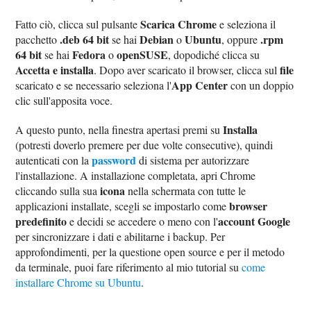
Scarica Chrome
Fatto ciò, clicca sul pulsante
e seleziona il
.deb 64 bit
Debian
Ubuntu
.rpm
pacchetto
se hai
o
, oppure
64 bit
Fedora
openSUSE
se hai
o
, dopodiché clicca su
Accetta e installa
file
. Dopo aver scaricato il browser, clicca sul
App Center
scaricato e se necessario seleziona l'
con un doppio
clic sull'apposita voce.
Installa
A questo punto, nella finestra apertasi premi su
(potresti doverlo premere per due volte consecutive), quindi
password
autenticati con la
di sistema per autorizzare
l'installazione. A installazione completata, apri Chrome
icona
cliccando sulla sua
nella schermata con tutte le
browser
applicazioni installate, scegli se impostarlo come
predefinito
account Google
e decidi se accedere o meno con l'
per sincronizzare i dati e abilitarne i backup. Per
approfondimenti, per la questione open source e per il metodo
da terminale, puoi fare riferimento al mio tutorial su
come
installare Chrome su Ubuntu
.