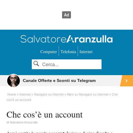
Computer
Telefonia
Internet
Canale Offerte e Sconti su Telegram
Home
Internet
Navigare su Internet
Altro su Navigare su Internet
Che
cos'è un account
Che cos’è un account
di
Salvatore Aranzulla