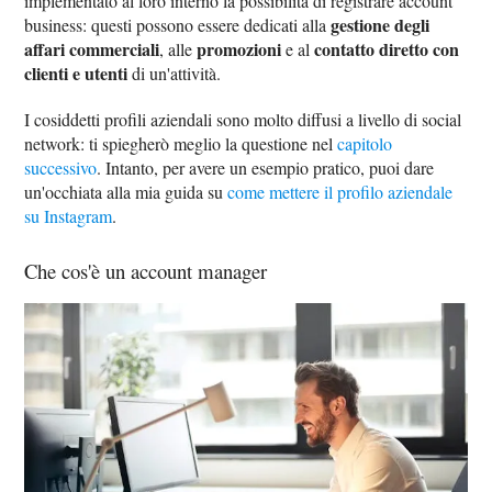
implementato al loro interno la possibilità di registrare account
gestione degli
business: questi possono essere dedicati alla
affari commerciali
promozioni
contatto diretto con
, alle
e al
clienti e utenti
di un'attività.
I cosiddetti profili aziendali sono molto diffusi a livello di social
network: ti spiegherò meglio la questione nel
capitolo
successivo
. Intanto, per avere un esempio pratico, puoi dare
un'occhiata alla mia guida su
come mettere il profilo aziendale
su Instagram
.
Che cos'è un account manager