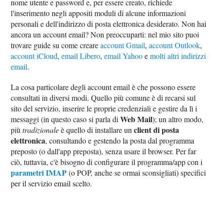
nome utente e password e, per essere creato, richiede
l'inserimento negli appositi moduli di alcune informazioni
personali e dell'indirizzo di posta elettronica desiderato. Non hai
ancora un account email? Non preoccuparti: nel mio sito puoi
trovare guide su come creare
account Gmail
,
account Outlook
,
account iCloud
,
email Libero
,
email Yahoo
e
molti altri indirizzi
email
.
La cosa particolare degli account email è che possono essere
consultati in diversi modi. Quello più comune è di recarsi sul
sito del servizio, inserire le proprie credenziali e gestire da lì i
Web Mail
messaggi (in questo caso si parla di
); un altro modo,
client di posta
più
tradizionale
è quello di installare un
elettronica
, consultando e gestendo la posta dal programma
preposto (o dall'app preposta), senza usare il browser. Per far
ciò, tuttavia, c'è bisogno di configurare il programma/app con i
parametri IMAP
(o POP, anche se ormai sconsigliati) specifici
per il servizio email scelto.