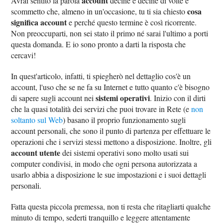
account
Avrai sentito la parola
decine e decine di volte e
cosa
scommetto che, almeno in un'occasione, tu ti sia chiesto
significa account
e perché questo termine è così ricorrente.
Non preoccuparti, non sei stato il primo né sarai l'ultimo a porti
questa domanda. E io sono pronto a darti la risposta che
cercavi!
In quest'articolo, infatti, ti spiegherò nel dettaglio cos'è un
account, l'uso che se ne fa su Internet e tutto quanto c'è bisogno
sistemi operativi
di sapere sugli account nei
. Inizio con il dirti
che la quasi totalità dei servizi che puoi trovare in Rete (e
non
soltanto sul Web
) basano il proprio funzionamento sugli
account personali, che sono il punto di partenza per effettuare le
operazioni che i servizi stessi mettono a disposizione. Inoltre, gli
account utente
dei sistemi operativi sono molto usati sui
computer condivisi, in modo che ogni persona autorizzata a
usarlo abbia a disposizione le sue impostazioni e i suoi dettagli
personali.
Fatta questa piccola premessa, non ti resta che ritagliarti qualche
minuto di tempo, sederti tranquillo e leggere attentamente