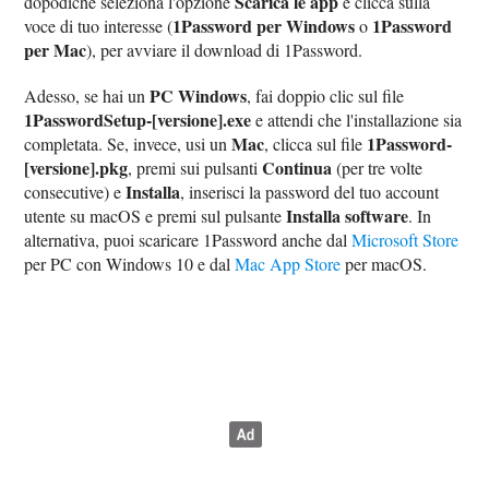
Scarica le app
dopodiché seleziona l'opzione
e clicca sulla
1Password per Windows
1Password
voce di tuo interesse (
o
per Mac
), per avviare il download di 1Password.
PC Windows
Adesso, se hai un
, fai doppio clic sul file
1PasswordSetup-[versione].exe
e attendi che l'installazione sia
Mac
1Password-
completata. Se, invece, usi un
, clicca sul file
[versione].pkg
Continua
, premi sui pulsanti
(per tre volte
Installa
consecutive) e
, inserisci la password del tuo account
Installa software
utente su macOS e premi sul pulsante
. In
alternativa, puoi scaricare 1Password anche dal
Microsoft Store
per PC con Windows 10 e dal
Mac App Store
per macOS.