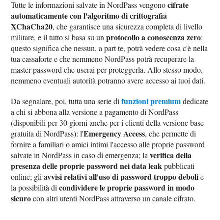
cifrate
Tutte le informazioni salvate in NordPass vengono
automaticamente con l'algoritmo di crittografia
XChaCha20
, che garantisce una sicurezza completa di livello
protocollo a conoscenza zero
militare, e il tutto si basa su un
:
questo significa che nessun, a part te, potrà vedere cosa c'è nella
tua cassaforte e che nemmeno NordPass potrà recuperare la
master password che userai per proteggerla. Allo stesso modo,
nemmeno eventuali autorità potranno avere accesso ai tuoi dati.
funzioni premium
Da segnalare, poi, tutta una serie di
dedicate
a chi si abbona alla versione a pagamento di NordPass
(disponibili per 30 giorni anche per i clienti della versione base
Emergency Access
gratuita di NordPass): l'
, che permette di
fornire a familiari o amici intimi l'accesso alle proprie password
verifica della
salvate in NordPass in caso di emergenza; la
presenza delle proprie password nei data leak
pubblicati
avvisi relativi all'uso di password troppo deboli
online; gli
e
condividere le proprie password in modo
la possibilità di
sicuro
con altri utenti NordPass attraverso un canale cifrato.