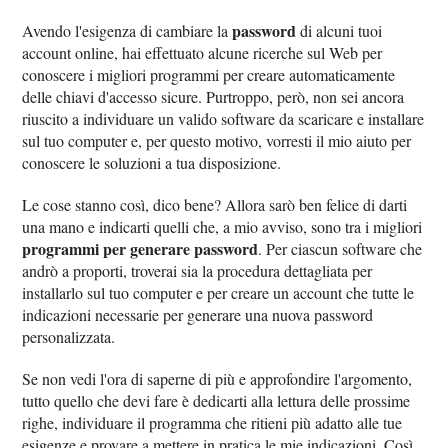
password
Avendo l'esigenza di cambiare la
di alcuni tuoi
account online, hai effettuato alcune ricerche sul Web per
conoscere i migliori programmi per creare automaticamente
delle chiavi d'accesso sicure. Purtroppo, però, non sei ancora
riuscito a individuare un valido software da scaricare e installare
sul tuo computer e, per questo motivo, vorresti il mio aiuto per
conoscere le soluzioni a tua disposizione.
Le cose stanno così, dico bene? Allora sarò ben felice di darti
una mano e indicarti quelli che, a mio avviso, sono tra i migliori
programmi per generare password
. Per ciascun software che
andrò a proporti, troverai sia la procedura dettagliata per
installarlo sul tuo computer e per creare un account che tutte le
indicazioni necessarie per generare una nuova password
personalizzata.
Se non vedi l'ora di saperne di più e approfondire l'argomento,
tutto quello che devi fare è dedicarti alla lettura delle prossime
righe, individuare il programma che ritieni più adatto alle tue
esigenze e provare a mettere in pratica le mie indicazioni. Così