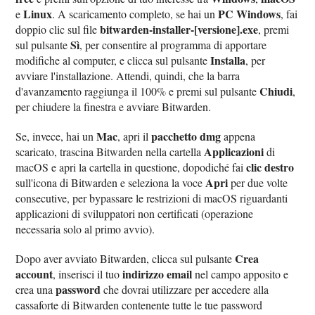
Linux
PC Windows
e
. A scaricamento completo, se hai un
, fai
bitwarden-installer-[versione].exe
doppio clic sul file
, premi
Sì
sul pulsante
, per consentire al programma di apportare
Installa
modifiche al computer, e clicca sul pulsante
, per
avviare l'installazione. Attendi, quindi, che la barra
Chiudi
d'avanzamento raggiunga il 100% e premi sul pulsante
,
per chiudere la finestra e avviare Bitwarden.
Mac
pacchetto dmg
Se, invece, hai un
, apri il
appena
Applicazioni
scaricato, trascina Bitwarden nella cartella
di
clic destro
macOS e apri la cartella in questione, dopodiché fai
Apri
sull'icona di Bitwarden e seleziona la voce
per due volte
consecutive, per bypassare le restrizioni di macOS riguardanti
applicazioni di sviluppatori non certificati (operazione
necessaria solo al primo avvio).
Crea
Dopo aver avviato Bitwarden, clicca sul pulsante
account
indirizzo email
, inserisci il tuo
nel campo apposito e
password
crea una
che dovrai utilizzare per accedere alla
cassaforte di Bitwarden contenente tutte le tue password