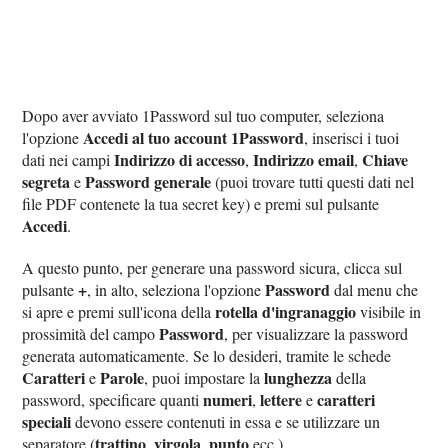
Dopo aver avviato 1Password sul tuo computer, seleziona
Accedi al tuo account 1Password
l'opzione
, inserisci i tuoi
Indirizzo di accesso
Indirizzo email
Chiave
dati nei campi
,
,
segreta
Password generale
e
(puoi trovare tutti questi dati nel
file PDF contenete la tua secret key) e premi sul pulsante
Accedi
.
A questo punto, per generare una password sicura, clicca sul
+
Password
pulsante
, in alto, seleziona l'opzione
dal menu che
rotella d'ingranaggio
si apre e premi sull'icona della
visibile in
Password
prossimità del campo
, per visualizzare la password
generata automaticamente. Se lo desideri, tramite le schede
Caratteri
Parole
lunghezza
e
, puoi impostare la
della
numeri
lettere
caratteri
password, specificare quanti
,
e
speciali
devono essere contenuti in essa e se utilizzare un
trattino
virgola
punto
separatore (
,
,
ecc.).