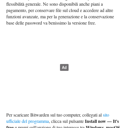
flessibilità generale. Ne sono disponibili anche piani a
pagamento, per conservare file sul cloud e accedere ad altre
funzioni avanzate, ma per la generazione e la conservazione
base delle password va benissimo la versione free.
Per scaricare Bitwarden sul tuo computer, collegati al
sito
Install now — It's
ufficiale del programma
, clicca sul pulsante
free
Windows
macOS
e premi sull'opzione di tuo interesse tra
,