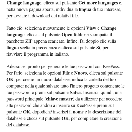
Change language
Get more languages
, clicca sul pulsante
e,
lingua
nella nuova pagina aperta, individua la
di tuo interesse,
per avviare il download dei relativi file.
View
Change
Fatto ciò, seleziona nuovamente le opzioni
e
language
Open folder
, clicca sul pulsante
e scompatta il
pacchetto ZIP appena scaricato. Infine, fai doppio clic sulla
lingua
Sì
scelta in precedenza e clicca sul pulsante
, per
riavviare il programma in italiano.
Adesso sei pronto per generare le tue password con KeePass.
File
Nuovo
Per farlo, seleziona le opzioni
e
, clicca sul pulsante
OK
, per creare un nuovo database, indica la cartella del tuo
computer nella quale salvare tutto l'intero progetto contenente le
Salva
tue password e premi sul pulsante
. Inserisci, quindi, una
chiave master
password principale (
) da utilizzare per accedere
alle password che andrai a inserire su KeePass e premi sul
OK
nome
descrizione
pulsante
, dopodiché inserisci il
e la
del
OK
database e clicca sul pulsante
, per completare la creazione
del database.