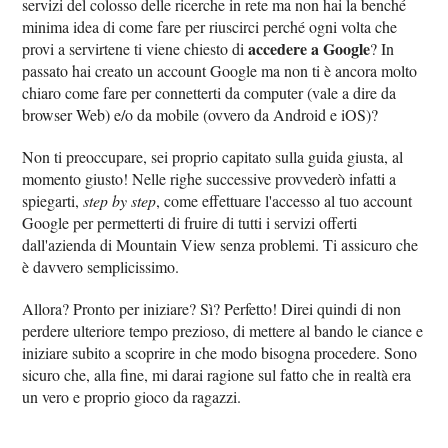
servizi del colosso delle ricerche in rete ma non hai la benché
minima idea di come fare per riuscirci perché ogni volta che
accedere a Google
provi a servirtene ti viene chiesto di
? In
passato hai creato un account Google ma non ti è ancora molto
chiaro come fare per connetterti da computer (vale a dire da
browser Web) e/o da mobile (ovvero da Android e iOS)?
Non ti preoccupare, sei proprio capitato sulla guida giusta, al
momento giusto! Nelle righe successive provvederò infatti a
spiegarti,
step by step
, come effettuare l'accesso al tuo account
Google per permetterti di fruire di tutti i servizi offerti
dall'azienda di Mountain View senza problemi. Ti assicuro che
è davvero semplicissimo.
Allora? Pronto per iniziare? Sì? Perfetto! Direi quindi di non
perdere ulteriore tempo prezioso, di mettere al bando le ciance e
iniziare subito a scoprire in che modo bisogna procedere. Sono
sicuro che, alla fine, mi darai ragione sul fatto che in realtà era
un vero e proprio gioco da ragazzi.