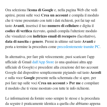
icona di Google
Ora seleziona l'
e, nella pagina Web che vedi
Crea un account
aprirsi, premi sulle voci
e compila il modulo
che ti viene presentato con tutti i dati richiesti, poi fai tap sul
Avanti
numero di cellulare
tasto
, inserisci il tuo
e digita il
codice di verifica
ricevuto, quindi compila l'ulteriore modulo
indirizzo email di recupero
che visualizzi con
(facoltativo),
data di nascita
genere
Avanti
e
. Premi in ultimo sul tasto
e
porta a termine la procedura come
precedentemente tramite PC
.
In alternativa, per fare più velocemente, puoi scaricare l'app
ufficiale di Gmail
dall'App Store
(o una qualsiasi altra app
ufficiale di Google) e procedere alla creazione del tuo account
Accedi
Google dal dispositivo semplicemente pigiando sul tasto
Google
e sulla voce
presente nella schermata che si apre, per
Crea un account > Per me
poi fare tap sulle voci
e compilare
il modulo che ti viene mostrato con tutte le info richieste.
Le informazioni da fornire sono sempre le stesse e la procedura
da seguire è praticamente identica a quella che abbiamo appena