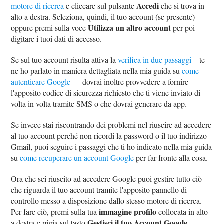
Accedi
motore di ricerca
e cliccare sul pulsante
che si trova in
alto a destra. Seleziona, quindi, il tuo account (se presente)
Utilizza un altro account
oppure premi sulla voce
per poi
digitare i tuoi dati di accesso.
Se sul tuo account risulta attiva la
verifica in due passaggi
– te
ne ho parlato in maniera dettagliata nella mia guida su
come
autenticare Google
— dovrai inoltre provvedere a fornire
l'apposito codice di sicurezza richiesto che ti viene inviato di
volta in volta tramite SMS o che dovrai generare da app.
Se invece stai riscontrando dei problemi nel riuscire ad accedere
al tuo account perché non ricordi la password o il tuo indirizzo
Gmail, puoi seguire i passaggi che ti ho indicato nella mia guida
su
come recuperare un account Google
per far fronte alla cosa.
Ora che sei riuscito ad accedere Google puoi gestire tutto ciò
che riguarda il tuo account tramite l'apposito pannello di
controllo messo a disposizione dallo stesso motore di ricerca.
immagine profilo
Per fare ciò, premi sulla tua
collocata in alto
Gestisci il tuo Account Google
a destra e pigia sul tasto
.