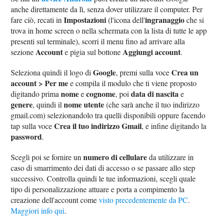
anche direttamente da lì, senza dover utilizzare il computer. Per
Impostazioni
ingranaggio
fare ciò, recati in
(l'icona dell'
che si
trova in home screen o nella schermata con la lista di tutte le app
presenti sul terminale), scorri il menu fino ad arrivare alla
Account
Aggiungi account
sezione
e pigia sul bottone
.
Google
Crea un
Seleziona quindi il logo di
, premi sulla voce
account > Per me
e compila il modulo che ti viene proposto
nome
cognome
data di nascita
digitando prima
e
, poi
e
genere
nome utente
, quindi il
(che sarà anche il tuo indirizzo
gmail.com) selezionandolo tra quelli disponibili oppure facendo
Crea il tuo indirizzo Gmail
tap sulla voce
, e infine digitando la
password
.
numero di cellulare
Scegli poi se fornire un
da utilizzare in
caso di smarrimento dei dati di accesso o se passare allo step
successivo. Controlla quindi le tue informazioni, scegli quale
tipo di personalizzazione attuare e porta a compimento la
creazione dell'account come
visto precedentemente da PC
.
Maggiori info qui
.