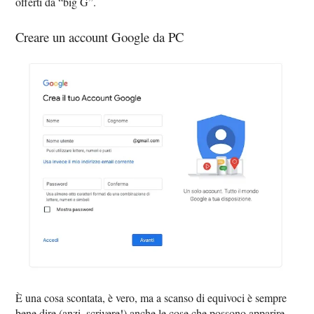
offerti da “big G”.
Creare un account Google da PC
È una cosa scontata, è vero, ma a scanso di equivoci è sempre
bene dire (anzi, scrivere!) anche le cose che possono apparire