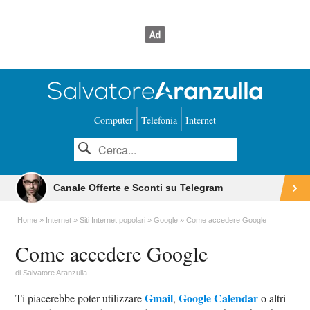
Computer
Telefonia
Internet
Canale Offerte e Sconti su Telegram
Home
Internet
Siti Internet popolari
Google
Come accedere Google
Come accedere Google
di
Salvatore Aranzulla
Gmail
Google Calendar
Ti piacerebbe poter utilizzare
,
o altri