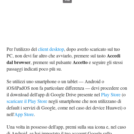
Per l'utilizzo del
client desktop
, dopo averlo scaricato sul tuo
Accedi
PC, non devi far altro che avviarlo, premere sul tasto
dal browser
Accetto
, premere sul pulsante
e seguire gli stessi
passaggi indicati poco più su.
Se utilizzi uno smartphone o un tablet — Android o
iOS/iPadOS non fa particolare differenza — devi procedere con
il download dell'app di Google Drive presente nel
Play Store
(o
scaricare il Play Store
negli smartphone che non utilizzano di
default i servizi di Google, come nel caso dei device Huawei) o
nell'
App Store
.
Una volta in possesso dell'app, premi sulla sua icona e, nel caso
di Android, se hai impostato il tuo account Google sullo