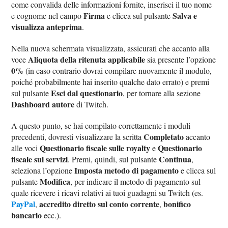
come convalida delle informazioni fornite, inserisci il tuo nome
Firma
Salva e
e cognome nel campo
e clicca sul pulsante
visualizza anteprima
.
Nella nuova schermata visualizzata, assicurati che accanto alla
Aliquota della ritenuta applicabile
voce
sia presente l’opzione
0%
(in caso contrario dovrai compilare nuovamente il modulo,
poiché probabilmente hai inserito qualche dato errato) e premi
Esci dal questionario
sul pulsante
, per tornare alla sezione
Dashboard autore
di Twitch.
A questo punto, se hai compilato correttamente i moduli
Completato
precedenti, dovresti visualizzare la scritta
accanto
Questionario fiscale sulle royalty
Questionario
alle voci
e
fiscale sui servizi
Continua
. Premi, quindi, sul pulsante
,
Imposta metodo di pagamento
seleziona l’opzione
e clicca sul
Modifica
pulsante
, per indicare il metodo di pagamento sul
quale ricevere i ricavi relativi ai tuoi guadagni su Twitch (es.
PayPal
accredito diretto sul conto corrente
bonifico
,
,
bancario
ecc.).