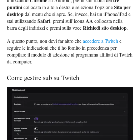
Chrome
tre
utilizzando
su Android, premi sull’icona dei
puntini
Sito per
collocata in alto a destra e seleziona l’opzione
desktop
dal menu che si apre. Se, invece, hai un iPhone/iPad e
Safari
AA
stai utilizzando
, premi sull’icona
collocata nella
Richiedi sito desktop
barra degli indirizzi e premi sulla voce
.
A questo punto, non devi far altro che
accedere a Twitch
e
seguire le indicazioni che ti ho fornito in precedenza per
compilare il modulo di adesione al programma affiliati di Twitch
da computer.
Come gestire sub su Twitch