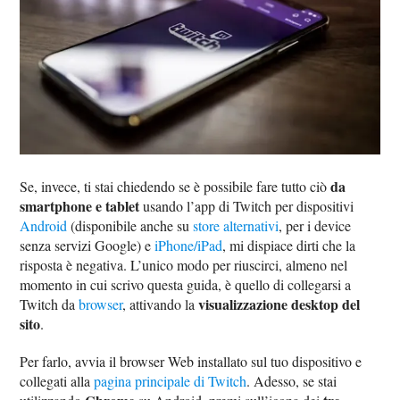
da
Se, invece, ti stai chiedendo se è possibile fare tutto ciò
smartphone e tablet
usando l’app di Twitch per dispositivi
Android
(disponibile anche su
store alternativi
, per i device
senza servizi Google) e
iPhone/iPad
, mi dispiace dirti che la
risposta è negativa. L’unico modo per riuscirci, almeno nel
momento in cui scrivo questa guida, è quello di collegarsi a
visualizzazione desktop del
Twitch da
browser
, attivando la
sito
.
Per farlo, avvia il browser Web installato sul tuo dispositivo e
collegati alla
pagina principale di Twitch
. Adesso, se stai