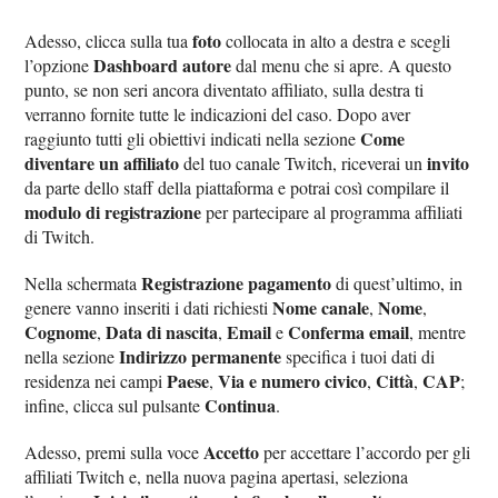
foto
Adesso, clicca sulla tua
collocata in alto a destra e scegli
Dashboard autore
l’opzione
dal menu che si apre. A questo
punto, se non seri ancora diventato affiliato, sulla destra ti
verranno fornite tutte le indicazioni del caso. Dopo aver
Come
raggiunto tutti gli obiettivi indicati nella sezione
diventare un affiliato
invito
del tuo canale Twitch, riceverai un
da parte dello staff della piattaforma e potrai così compilare il
modulo di registrazione
per partecipare al programma affiliati
di Twitch.
Registrazione pagamento
Nella schermata
di quest’ultimo, in
Nome canale
Nome
genere vanno inseriti i dati richiesti
,
,
Cognome
Data di nascita
Email
Conferma email
,
,
e
, mentre
Indirizzo permanente
nella sezione
specifica i tuoi dati di
Paese
Via e numero civico
Città
CAP
residenza nei campi
,
,
,
;
Continua
infine, clicca sul pulsante
.
Accetto
Adesso, premi sulla voce
per accettare l’accordo per gli
affiliati Twitch e, nella nuova pagina apertasi, seleziona