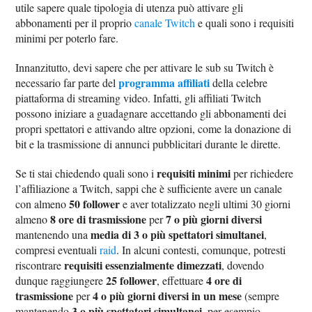
utile sapere quale tipologia di utenza può attivare gli
abbonamenti per il proprio
canale Twitch
e quali sono i requisiti
minimi per poterlo fare.
Innanzitutto, devi sapere che per attivare le sub su Twitch è
programma affiliati
necessario far parte del
della celebre
piattaforma di streaming video. Infatti, gli affiliati Twitch
possono iniziare a guadagnare accettando gli abbonamenti dei
propri spettatori e attivando altre opzioni, come la donazione di
bit e la trasmissione di annunci pubblicitari durante le dirette.
requisiti minimi
Se ti stai chiedendo quali sono i
per richiedere
l’affiliazione a Twitch, sappi che è sufficiente avere un canale
50 follower
con almeno
e aver totalizzato negli ultimi 30 giorni
8 ore di trasmissione
7 o più giorni diversi
almeno
per
media di 3 o più spettatori simultanei
mantenendo una
,
compresi eventuali
raid
. In alcuni contesti, comunque, potresti
requisiti essenzialmente dimezzati
riscontrare
, dovendo
25 follower
4 ore di
dunque raggiungere
, effettuare
trasmissione
4 o più giorni diversi in un mese
per
(sempre
3 o più spettatori simultanei
mantenendo
, per esempio