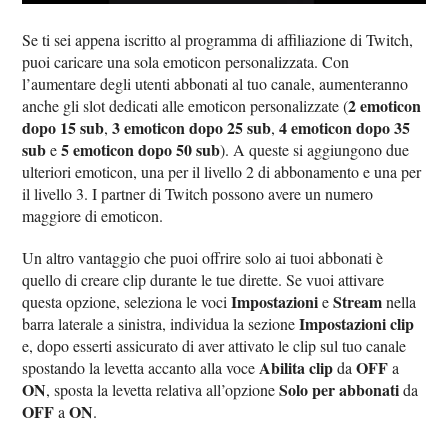
Se ti sei appena iscritto al programma di affiliazione di Twitch,
puoi caricare una sola emoticon personalizzata. Con
l’aumentare degli utenti abbonati al tuo canale, aumenteranno
2 emoticon
anche gli slot dedicati alle emoticon personalizzate (
dopo 15 sub
3 emoticon dopo 25 sub
4 emoticon dopo 35
,
,
sub
5 emoticon dopo 50 sub
e
). A queste si aggiungono due
ulteriori emoticon, una per il livello 2 di abbonamento e una per
il livello 3. I partner di Twitch possono avere un numero
maggiore di emoticon.
Un altro vantaggio che puoi offrire solo ai tuoi abbonati è
quello di creare clip durante le tue dirette. Se vuoi attivare
Impostazioni
Stream
questa opzione, seleziona le voci
e
nella
Impostazioni clip
barra laterale a sinistra, individua la sezione
e, dopo esserti assicurato di aver attivato le clip sul tuo canale
Abilita clip
OFF
spostando la levetta accanto alla voce
da
a
ON
Solo per abbonati
, sposta la levetta relativa all’opzione
da
OFF
ON
a
.