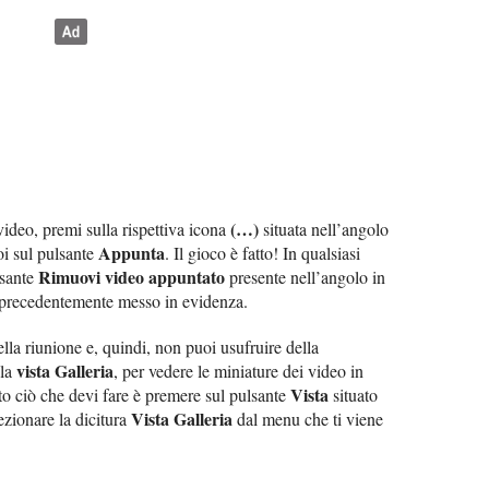
(…)
ideo, premi sulla rispettiva icona
situata nell’angolo
Appunta
oi sul pulsante
. Il gioco è fatto! In qualsiasi
Rimuovi video appuntato
lsante
presente nell’angolo in
eo precedentemente messo in evidenza.
ella riunione e, quindi, non puoi usufruire della
vista Galleria
 la
, per vedere le miniature dei video in
Vista
tto ciò che devi fare è premere sul pulsante
situato
Vista Galleria
lezionare la dicitura
dal menu che ti viene