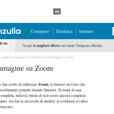
Computer
Telefonia
Internet
ti su
le migliori offerte
Scopri
sul canale Telegram ufficiale.
e applicazioni popolari
Come bloccare l'immagine su Zoom
immagine su Zoom
Zoom
o hai scelto di utilizzare
, il famoso servizio che
eochiamate gratuite tramite Internet. Si tratta di una
mpleta, tuttavia ritieni di non avere ancora completa
pio, ora hai la necessità di mettere in evidenza il video
iuscirci.