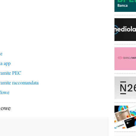
we
a app
ramite PEC
ramite raccomandata
Flowe
lowe