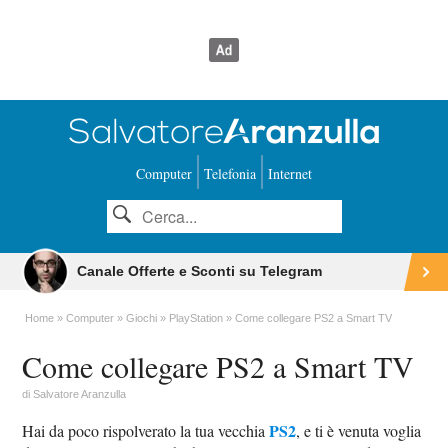
Computer
Telefonia
Internet
Canale Offerte e Sconti su Telegram
Home
Computer
Giochi
PlayStation
Come collegare PS2 a Smart TV
Come collegare PS2 a Smart TV
di
Salvatore Aranzulla
PS2
Hai da poco rispolverato la tua vecchia
, e ti è venuta voglia