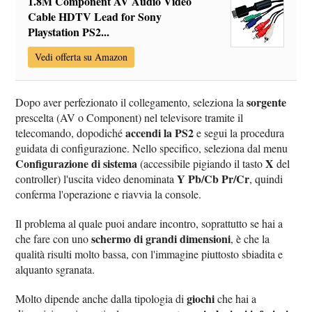
1.8M Component AV Audio Video
Cable HDTV Lead for Sony
Playstation PS2...
Vedi offerta su Amazon
sorgente
Dopo aver perfezionato il collegamento, seleziona la
prescelta (AV o Component) nel televisore tramite il
accendi la PS2
telecomando, dopodiché
e segui la procedura
guidata di configurazione. Nello specifico, seleziona dal menu
Configurazione di sistema
X
(accessibile pigiando il tasto
del
Y Pb/Cb Pr/Cr
controller) l'uscita video denominata
, quindi
conferma l'operazione e riavvia la console.
Il problema al quale puoi andare incontro, soprattutto se hai a
schermo di grandi dimensioni
che fare con uno
, è che la
qualità risulti molto bassa, con l'immagine piuttosto sbiadita e
alquanto sgranata.
giochi
Molto dipende anche dalla tipologia di
che hai a