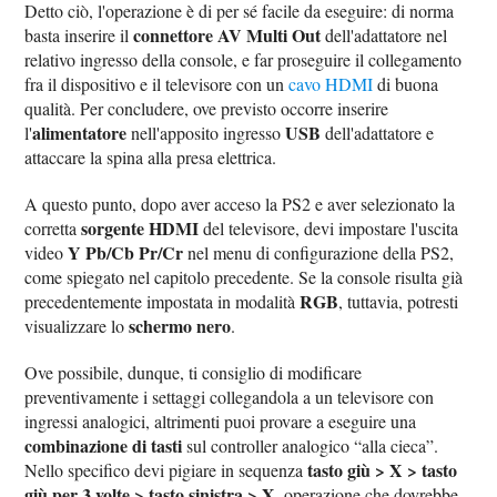
Detto ciò, l'operazione è di per sé facile da eseguire: di norma
connettore AV Multi Out
basta inserire il
dell'adattatore nel
relativo ingresso della console, e far proseguire il collegamento
fra il dispositivo e il televisore con un
cavo HDMI
di buona
qualità. Per concludere, ove previsto occorre inserire
alimentatore
USB
l'
nell'apposito ingresso
dell'adattatore e
attaccare la spina alla presa elettrica.
A questo punto, dopo aver acceso la PS2 e aver selezionato la
sorgente HDMI
corretta
del televisore, devi impostare l'uscita
Y Pb/Cb Pr/Cr
video
nel menu di configurazione della PS2,
come spiegato nel capitolo precedente. Se la console risulta già
RGB
precedentemente impostata in modalità
, tuttavia, potresti
schermo nero
visualizzare lo
.
Ove possibile, dunque, ti consiglio di modificare
preventivamente i settaggi collegandola a un televisore con
ingressi analogici, altrimenti puoi provare a eseguire una
combinazione di tasti
sul controller analogico “alla cieca”.
tasto giù > X > tasto
Nello specifico devi pigiare in sequenza
giù per 3 volte > tasto sinistra > X
, operazione che dovrebbe