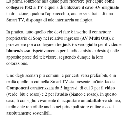
come
La prima soluzione alla quale puoi ricorrere per capire
collegare PS2 a TV
cavo AV originale
è quella di utilizzare il
in dotazione, qualora l'apparecchio, anche se si tratta di una
Smart TV, disponga di tale interfaccia analogica.
In pratica, tutto quello che devi fare è inserire il connettore
AV Multi Out
proprietario di Sony nel relativo ingresso (
), e
jack
giallo
provvedere poi a collegare i tre
(ovvero
per il video e
bianco/rosso
rispettivamente per l'audio sinistro e destro) nelle
apposite prese del televisore, seguendo dunque la loro
colorazione.
Uno degli scenari più comuni, e per certi versi preferibili, è in
realtà quello in cui nella Smart TV sia presente un'interfaccia
Component
video
caratterizzata da 5 ingressi, di cui 3 per il
audio
(verde, blu e rosso) e 2 per l'
(bianco e rosso). In questo
adattatore
caso, ti consiglio vivamente di acquistare un
idoneo,
facilmente reperibile anche nei principali store online a costi
assolutamente sostenibili.