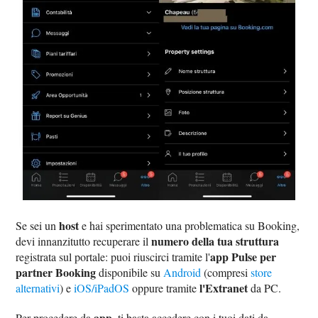
host
Se sei un
e hai sperimentato una problematica su Booking,
numero della tua struttura
devi innanzitutto recuperare il
app Pulse per
registrata sul portale: puoi riuscirci tramite l'
partner Booking
disponibile su
Android
(compresi
store
l'Extranet
alternativi
) e
iOS/iPadOS
oppure tramite
da PC.
app
Per procedere da
, ti basta accedere con i tuoi dati da