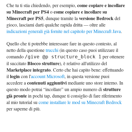
come copiare e incollare
Che tu ti stia chiedendo, per esempio,
su Minecraft per PS4
come copiare e incollare su
o
Minecraft per PS5
versione Bedrock
, dunque tramite la
del
gioco, lasciami darti qualche rapida dritta — oltre alle
indicazioni generali già fornite nel capitolo per Minecraft Java
.
Quello che ti potrebbe interessare fare in questo contesto, al
netto della questione
trucchi
(in questo caso puoi utilizzare il
comando
per ottenere
/give @p structure_block 1
Blocco strutture
il succitato
), è relativo all'utilizzo del
Marketplace integrato
. Certo che hai capito bene: effettuando
login
il
con l'
account Microsoft
, in questa versione puoi
contenuti aggiuntivi
accedere a
mediante uno store interno. In
strutture
questo modo potrai “incollare” un ampio numero di
già pronte
in pochi tap, dunque ti consiglio di fare riferimento
al mio tutorial su
come installare le mod su Minecraft Bedrock
per saperne di più.