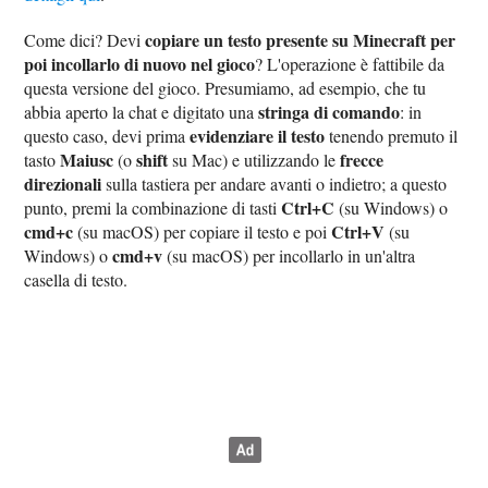
copiare un testo presente su Minecraft per
Come dici? Devi
poi incollarlo di nuovo nel gioco
? L'operazione è fattibile da
questa versione del gioco. Presumiamo, ad esempio, che tu
stringa di comando
abbia aperto la chat e digitato una
: in
evidenziare il testo
questo caso, devi prima
tenendo premuto il
Maiusc
shift
frecce
tasto
(o
su Mac) e utilizzando le
direzionali
sulla tastiera per andare avanti o indietro; a questo
Ctrl+C
punto, premi la combinazione di tasti
(su Windows) o
cmd+c
Ctrl+V
(su macOS) per copiare il testo e poi
(su
cmd+v
Windows) o
(su macOS) per incollarlo in un'altra
casella di testo.