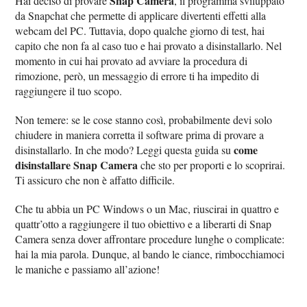
Snap Camera
Hai deciso di provare
, il programma sviluppato
da Snapchat che permette di applicare divertenti effetti alla
webcam del PC. Tuttavia, dopo qualche giorno di test, hai
capito che non fa al caso tuo e hai provato a disinstallarlo. Nel
momento in cui hai provato ad avviare la procedura di
rimozione, però, un messaggio di errore ti ha impedito di
raggiungere il tuo scopo.
Non temere: se le cose stanno così, probabilmente devi solo
chiudere in maniera corretta il software prima di provare a
come
disinstallarlo. In che modo? Leggi questa guida su
disinstallare Snap Camera
che sto per proporti e lo scoprirai.
Ti assicuro che non è affatto difficile.
Che tu abbia un PC Windows o un Mac, riuscirai in quattro e
quattr’otto a raggiungere il tuo obiettivo e a liberarti di Snap
Camera senza dover affrontare procedure lunghe o complicate:
hai la mia parola. Dunque, al bando le ciance, rimbocchiamoci
le maniche e passiamo all’azione!