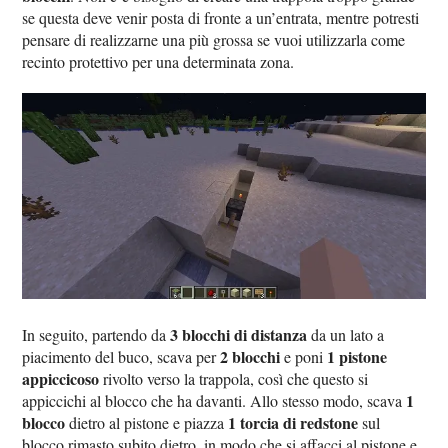
se questa deve venir posta di fronte a un’entrata, mentre potresti
pensare di realizzarne una più grossa se vuoi utilizzarla come
recinto protettivo per una determinata zona.
3 blocchi di distanza
In seguito, partendo da
da un lato a
2 blocchi
1 pistone
piacimento del buco, scava per
e poni
appiccicoso
rivolto verso la trappola, così che questo si
1
appiccichi al blocco che ha davanti. Allo stesso modo, scava
blocco
1 torcia di redstone
dietro al pistone e piazza
sul
blocco rimasto subito dietro, in modo che si affacci al pistone e