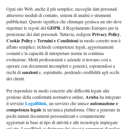
Ogni sito Web, anche il più semplice, raccoglie dati personali
attraverso moduli di contatto, sistemi di analisi o strumenti
pubblicitari. Questo significa che chiunque gestisca un sito deve
GDPR
rispettare le regole del
, il Regolamento Europeo per la
Privacy Policy
protezione dei dati personali. Tuttavia, redigere
,
Cookie Policy
Termini e Condizioni
e
in modo corretto non è
affatto semplice: richiede competenze legali, aggiornamenti
costanti e la capacità di interpretare norme in continua
evoluzione. Molti professionisti e aziende si trovano così a
operare con documenti incompleti o generici, esponendosi a
sanzioni
rischi di
e, soprattutto, perdendo credibilità agli occhi
dei clienti.
Per rispondere in modo concreto alle difficoltà legate alla
Aruba
gestione della conformità normativa online,
ha integrato
LegalBlink
automazione e
il servizio
, un servizio che unisce
competenza legale
in un’unica piattaforma. Oltre a generare in
pochi minuti documenti personalizzati e costantemente
aggiornati in base al tipo di attività e alle tecnologie impiegate
sul sito, LegalBlink si distingue dai classici generatori di policy