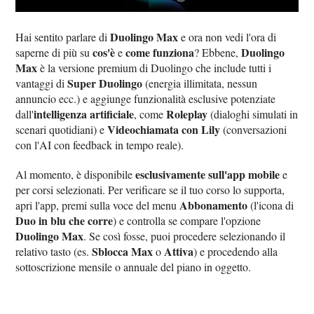
Duolingo Max
Hai sentito parlare di
e ora non vedi l'ora di
cos'è
come funziona
Duolingo
saperne di più su
e
? Ebbene,
Max
è la versione premium di Duolingo che include tutti i
Super Duolingo
vantaggi di
(energia illimitata, nessun
annuncio ecc.) e aggiunge funzionalità esclusive potenziate
intelligenza artificiale
Roleplay
dall'
, come
(dialoghi simulati in
Videochiamata con Lily
scenari quotidiani) e
(conversazioni
con l'AI con feedback in tempo reale).
esclusivamente sull'app mobile
Al momento, è disponibile
e
per corsi selezionati. Per verificare se il tuo corso lo supporta,
Abbonamento
apri l'app, premi sulla voce del menu
(l'icona di
Duo in blu che corre
) e controlla se compare l'opzione
Duolingo Max
. Se così fosse, puoi procedere selezionando il
Sblocca Max
Attiva
relativo tasto (es.
o
) e procedendo alla
sottoscrizione mensile o annuale del piano in oggetto.