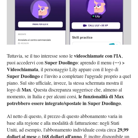
videochiamate con l'IA
Tuttavia, se il tuo interesse sono le
,
Super Duolingo
(⋯) >
puoi accedervi con
: aprendo il menu
Videochiamata
, il personaggio Lily appare con il logo di
Super Duolingo
e l'invito a completare l'upgrade proprio a quel
piano. Sul sito ufficiale, invece, la stessa schermata mostra il
Max
logo di
. Questa discrepanza suggerisce che, almeno al
le funzionalità di Max
momento, in Italia e per alcuni corsi,
potrebbero essere integrate/spostate in Super Duolingo
.
Al netto di questo, il prezzo di questo abbonamento varia in
base alla regione e alla modalità di fatturazione: negli Stati
29,99
Uniti, ad esempio, l'abbonamento individuale costa circa
dollari al mese
168 dollari all'anno
o
. È inoltre disponibile un