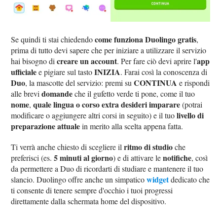
come funziona Duolingo gratis
Se quindi ti stai chiedendo
,
prima di tutto devi sapere che per iniziare a utilizzare il servizio
creare un account
app
hai bisogno di
. Per fare ciò devi aprire l'
ufficiale
INIZIA
e pigiare sul tasto
. Farai così la conoscenza di
Duo
CONTINUA
, la mascotte del servizio: premi su
e rispondi
domande
alle brevi
che il gufetto verde ti pone, come il tuo
nome
quale lingua o corso extra desideri imparare
,
(potrai
livello di
modificare o aggiungere altri corsi in seguito) e il tuo
preparazione attuale
in merito alla scelta appena fatta.
ritmo di studio
Ti verrà anche chiesto di scegliere il
che
5 minuti al giorno
notifiche
preferisci (es.
) e di attivare le
, così
da permettere a Duo di ricordarti di studiare e mantenere il tuo
widget
slancio. Duolingo offre anche un simpatico
dedicato che
ti consente di tenere sempre d'occhio i tuoi progressi
direttamente dalla schermata home del dispositivo.