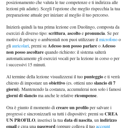
posizionamento che valuta le tue competenze e ti indirizza alle
lezioni più adatte). Scegli l'opzione che meglio rispecchia la tua
preparazione attuale per iniziare al meglio il tuo percorso.
Inizierà quindi la tua prima lezione con Duolingo, composta da
scrittura
ascolto
pronuncia
esercizi di diverso tipo:
,
e
. Se per
motivi di privacy o ambientali non puoi utilizzare il
microfono
o
Adesso non posso parlare
Adesso
gli
auricolari
, premi su
o
non posso ascoltare
quando richiesto: il sistema salterà
automaticamente gli esercizi vocali per la lezione in corso o per
i successivi 15 minuti.
punteggio
Al termine della lezione visualizzerai il tuo
e ti verrà
obiettivo
slancio di 7
chiesto di impostare un
(es. ottieni uno
giorni
). Mantenendo la costanza, accumulerai non solo i famosi
giorni di slancio
ricompense
ma anche le relative
.
creare un profilo
Ora è giunto il momento di
per salvare i
CREA
progressi e sincronizzarli su tutti i dispositivi: premi su
UN PROFILO
data di nascita
indirizzo
, inserisci la tua
, un
email
password
e crea una
(oppure collega il tuo
account