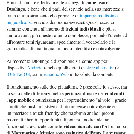
come usare
Prima di andare effettivamente a spiegarti
Duolingo
, è bene che ti parli del servizio nella sua interezza: si
tratta di uno strumento che permette di
imparare moltissime
esercizi
lingue diverse
grazie a dei pratici
. Questi esercizi
lezioni individuali
saranno contenuti all'interno di
e più si
andrà avanti, più queste saranno complesse, portando l'utente ad
affrontare temi riguardanti specialmente il vocabolario e la
grammatica di una lingua, in modo interattivo e coinvolgente.
Al momento Duolingo è disponibile sia come app per
dispositivi
Android
(anche quelli dotati di
store alternativi
) e
iOS/iPadOS
, sia in
versione Web
utilizzabile da computer.
Il funzionamento sulle due piattaforme è pressoché lo stesso, ma
differenze
esperienza d'uso
contenuti
ci sono delle
nell'
e nei
:
app mobile
l'
è ottimizzata per l'apprendimento "al volo", grazie
a notifiche push, un sistema di ricompense coinvolgente e
un'interfaccia touch-friendly che trasforma anche i piccoli
momenti liberi in opportunità di pratica. Inoltre, alcune
videochiamate con l'AI
funzionalità avanzate come le
o i corsi
Matematica
Musica
esclusiva dell'app
versione
di
e
sono
. La