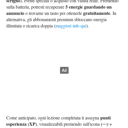
scrigno
), eventi speciali o acquisto con valuta reale. Premendo
5 energie guardando un
sulla batteria, potresti recuperare
annuncio
gratuitamente
o trovarne un tasto per ottenerle
. In
alternativa, gli abbonamenti premium sbloccano energia
illimitata o ricarica doppia (
maggiori info qui
).
punti
Come anticipato, ogni lezione completata ti assegna
esperienza (XP)
(⋯) >
, visualizzabili premendo sull'icona