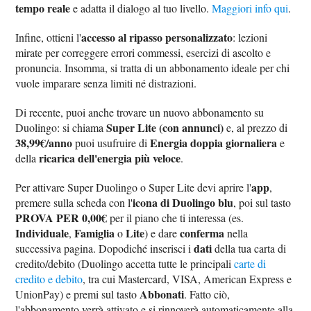
tempo reale
e adatta il dialogo al tuo livello.
Maggiori info qui
.
accesso al ripasso personalizzato
Infine, ottieni l'
: lezioni
mirate per correggere errori commessi, esercizi di ascolto e
pronuncia. Insomma, si tratta di un abbonamento ideale per chi
vuole imparare senza limiti né distrazioni.
Di recente, puoi anche trovare un nuovo abbonamento su
Super Lite (con annunci)
Duolingo: si chiama
e, al prezzo di
38,99€/anno
Energia doppia giornaliera
puoi usufruire di
e
ricarica dell'energia più veloce
della
.
app
Per attivare Super Duolingo o Super Lite devi aprire l'
,
icona di Duolingo blu
premere sulla scheda con l'
, poi sul tasto
PROVA PER 0,00€
per il piano che ti interessa (es.
Individuale
Famiglia
Lite
conferma
,
o
) e dare
nella
dati
successiva pagina. Dopodiché inserisci i
della tua carta di
credito/debito (Duolingo accetta tutte le principali
carte di
credito e debito
, tra cui Mastercard, VISA, American Express e
Abbonati
UnionPay) e premi sul tasto
. Fatto ciò,
l'abbonamento verrà attivato e si rinnoverà automaticamente alla