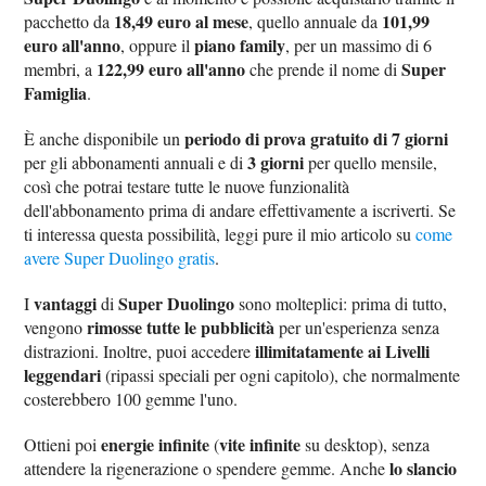
18,49 euro al mese
101,99
pacchetto da
, quello annuale da
euro all'anno
piano family
, oppure il
, per un massimo di 6
122,99 euro all'anno
Super
membri, a
che prende il nome di
Famiglia
.
periodo di prova gratuito di 7 giorni
È anche disponibile un
3 giorni
per gli abbonamenti annuali e di
per quello mensile,
così che potrai testare tutte le nuove funzionalità
dell'abbonamento prima di andare effettivamente a iscriverti. Se
ti interessa questa possibilità, leggi pure il mio articolo su
come
avere Super Duolingo gratis
.
vantaggi
Super Duolingo
I
di
sono molteplici: prima di tutto,
rimosse tutte le pubblicità
vengono
per un'esperienza senza
illimitatamente ai Livelli
distrazioni. Inoltre, puoi accedere
leggendari
(ripassi speciali per ogni capitolo), che normalmente
costerebbero 100 gemme l'uno.
energie infinite
vite infinite
Ottieni poi
(
su desktop), senza
lo slancio
attendere la rigenerazione o spendere gemme. Anche