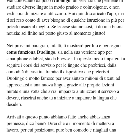
Duolingo
Hai conosciuto da poco
, un servizio che permette di
studiare diverse lingue in modo pratico e coinvolgente, e non
vedi l'ora di iniziare a utilizzarlo. Hai quindi scaricato l'app, ma
ti sei reso conto di aver bisogno di qualche istruzione in più per
poterlo usare al meglio. Se le cose stanno così, ti do una buona
notizia: sei finito nel posto giusto al momento giusto!
Nei prossimi paragrafi, infatti, ti mostrerò per filo e per segno
come funziona Duolingo
, sia nella sua versione app per
smartphone e tablet, sia da browser. In questo modo imparerai a
seguire i corsi del servizio per le lingue che preferisci, dalla
comodità di casa tua tramite il dispositivo che preferisci.
Duolingo è molto famoso per aver aiutato milioni di utenti ad
approcciarsi a una nuova lingua grazie alle proprie lezioni
mirate e una volta che avrai imparato a utilizzare il servizio a
dovere, riuscirai anche tu a iniziare a imparare la lingua che
desideri.
Arrivati a questo punto abbiamo fatto anche abbastanza
premesse, dico bene? Direi che è il momento di mettersi a
lavoro, per cui posizionati pure ben comodo e ritagliati una