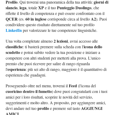
Profilo
giorni di
. Qui troverai una panoramica della tua attività:
slancio
lega
XP
Punteggio Duolingo
,
, totale
e il tuo
, che
riflette il livello di competenza e può essere confrontato con il
QCER
60 in inglese
A2
(es.
corrisponde circa al livello
). Puoi
condividere questo risultato direttamente sul tuo profilo
LinkedIn
per valorizzare le tue competenze linguistiche.
2 lezioni
Una volta completate almeno
, avrai accesso alle
classifiche
icona dello
: ti basterà premere sulla scheda con l'
scudetto
e potrai subito vedere la tua posizione e iniziare a
competere con altri studenti per metterti alla prova. L'unico
premio che puoi ricevere per salire di rango riguarda
esperienza
l'
: più sei alto di rango, maggiore è il quantitativo di
esperienza che guadagni.
Feed
Proseguendo oltre nel menu, troverai il
(l'icona del
cuoricino dentro il fumetto
) dove puoi congratularti con i tuoi
amici per i loro risultati, scoprire le novità del servizio,
suggerimenti e molto altro. A proposito, per aggiungere amici,
profilo
AGGIUNGI
devi andare nel tuo
e premere sul tasto
AMICI
.