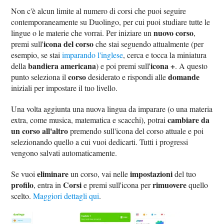
Non c'è alcun limite al numero di corsi che puoi seguire
contemporaneamente su Duolingo, per cui puoi studiare tutte le
nuovo corso
lingue o le materie che vorrai. Per iniziare un
,
icona del corso
premi sull'
che stai seguendo attualmente (per
esempio, se stai
imparando l'inglese
, cerca e tocca la miniatura
bandiera americana
icona +
della
) e poi premi sull'
. A questo
corso
domande
punto seleziona il
desiderato e rispondi alle
iniziali per impostare il tuo livello.
Una volta aggiunta una nuova lingua da imparare (o una materia
cambiare da
extra, come musica, matematica e scacchi), potrai
un corso all'altro
premendo sull'icona del corso attuale e poi
selezionando quello a cui vuoi dedicarti. Tutti i progressi
vengono salvati automaticamente.
eliminare
impostazioni
Se vuoi
un corso, vai nelle
del tuo
profilo
Corsi
rimuovere
, entra in
e premi sull'icona per
quello
scelto.
Maggiori dettagli qui
.