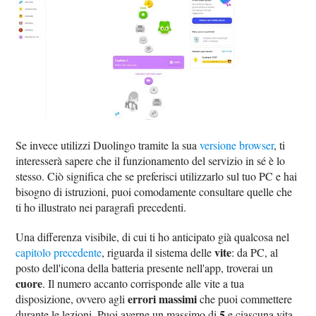
Se invece utilizzi Duolingo tramite la sua
versione browser
, ti
interesserà sapere che il funzionamento del servizio in sé è lo
stesso. Ciò significa che se preferisci utilizzarlo sul tuo PC e hai
bisogno di istruzioni, puoi comodamente consultare quelle che
ti ho illustrato nei paragrafi precedenti.
Una differenza visibile, di cui ti ho anticipato già qualcosa nel
vite
capitolo precedente
, riguarda il sistema delle
: da PC, al
posto dell'icona della batteria presente nell'app, troverai un
cuore
. Il numero accanto corrisponde alle vite a tua
errori massimi
disposizione, ovvero agli
che puoi commettere
5
durante le lezioni. Puoi averne un massimo di
e ciascuna vita