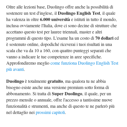
Oltre alle lezioni base, Duolingo offre anche la possibilità di
Duolingo English Test
sostenere un test d'inglese, il
, il quale
6.000 università
ha valenza in oltre
e istituti in tutto il mondo,
inclusa ovviamente l'Italia, dove ci sono decine di strutture che
accettano questo test per lauree triennali, master e altri
70 dollari
programmi di questo tipo. L'esame ha un costo di
ed
è sostenuto online, dopodiché riceverai i tuoi risultati in una
scala che va da 10 a 160, con quattro punteggi separati che
vanno a indicare le tue competenze in aree specifiche.
Approfondiremo meglio
come funziona Duolingo English Test
più avanti
.
Duolingo
gratuito
è totalmente
, ma qualora tu ne abbia
bisogno esiste anche una versione premium sotto forma di
Super Duolingo
abbonamento. Si tratta di
, il quale, per un
prezzo mensile o annuale, offre l'accesso a tantissime nuove
funzionalità e strumenti, ma anche di questo te ne parlerò più
nel dettaglio nei
prossimi capitoli
.