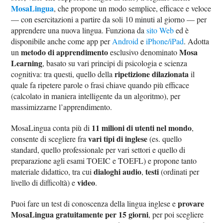
MosaLingua
, che propone un modo semplice, efficace e veloce
— con esercitazioni a partire da soli 10 minuti al giorno — per
apprendere una nuova lingua. Funziona da
sito Web
ed è
disponibile anche come app per
Android
e
iPhone/iPad
. Adotta
metodo di apprendimento
Mosa
un
esclusivo denominato
Learning
, basato su vari principi di psicologia e scienza
ripetizione dilazionata
cognitiva: tra questi, quello della
il
quale fa ripetere parole o frasi chiave quando più efficace
(calcolato in maniera intelligente da un algoritmo), per
massimizzarne l’apprendimento.
11 milioni di utenti nel mondo
MosaLingua conta più di
,
vari tipi di inglese
consente di scegliere fra
(es. quello
standard, quello professionale per vari settori e quello di
preparazione agli esami TOEIC e TOEFL) e propone tanto
dialoghi audio
testi
materiale didattico, tra cui
,
(ordinati per
video
livello di difficoltà) e
.
provare
Puoi fare un test di conoscenza della lingua inglese e
MosaLingua gratuitamente per 15 giorni
, per poi scegliere