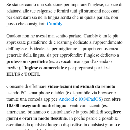
Se stai cercando una soluzione per imparare l’inglese, capace di
adattarsi alle tue esigenze e fornirti tutti gli strumenti necessari
per esercitarti sia nella lingua scritta che in quella parlata, non
Cambly
posso che consigliarti
.
Qualora non ne avessi mai sentito parlare, Cambly è tra le più
apprezzate piattaforme di e-learning dedicate all’apprendimento
dell’inglese. È ideale sia per migliorare la propria conoscenza
generale della lingua, sia per approfondire l’inglese dedicato a
professioni specifiche
(es. avvocati, manager d’azienda o
inglese commerciale
medici), l’
e per prepararsi per i test
IELTS
TOEFL
e
.
video-lezioni individuali da remoto
Consente di effettuare
usando PC, smartphone o tablet (è disponibile via browser e
oltre
tramite una comoda app per
Android
e
iOS/iPadOS
) con
10.000 insegnanti madrelingua
aventi vari accenti (es.
scegliere
americano, britannico o australiano) e la possibilità di
giorni e orari in modo flessibile
. In poche parole è possibile
esercitarsi da qualsiasi luogo o dispositivo in qualsiasi giorno e