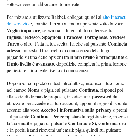
sottoscrivere un abbonamento mensile.
Per iniziare a utilizzare Babbel, collegati quindi al
sito Internet
del servizio
e, tramite il menu a tendina presente sotto la voce
Voglio imparare
, seleziona la lingua di tuo interesse tra
Inglese
Tedesco
Spagnolo
Francese
Portoghese
Svedese
,
,
,
,
,
,
Turco
Comincia
o altro. Fatta la tua scelta, fai clic sul pulsante
adesso
, imposta il tuo livello di conoscenza della lingua
Il mio livello è principiante
pigiando su una delle opzioni tra
e
Il mio livello è avanzato
, dopodiché completa la prima lezione
per testare il tuo reale livello di conoscenza.
Dopo aver completato il test introduttivo, inserisci il tuo nome
Nome
Continua
nel campo
e pigia sul pulsante
, rispondi poi
password
alla serie di domande proposte, inserisci una
da
utilizzare per accedere al tuo account, apponi il segno di spunta
Accetto l’informativa sulla privacy
accanto alla voce
e premi
Continua
sul pulsante
. Per completare la registrazione, inserisci
email
Continua
Si, conferma ora
la tua
e pigia sui pulsante
e
e in pochi istanti riceverai un’email: pigia quindi sul pulsante