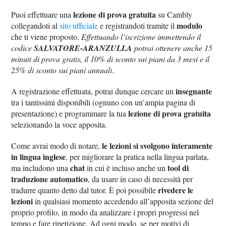
lezione di prova gratuita
Puoi effettuare una
su Cambly
modulo
collegandoti al
sito ufficiale
e registrandoti tramite il
che ti viene proposto.
Effettuando l’iscrizione immettendo il
codice
SALVATORE-ARANZULLA
potrai ottenere anche 15
minuti di prova gratis, il 10% di sconto sui piani da 3 mesi e il
25% di sconto sui piani annuali
.
insegnante
A registrazione effettuata, potrai dunque cercare un
tra i tantissimi disponibili (ognuno con un’ampia pagina di
lezione di prova gratuita
presentazione) e programmare la tua
selezionando la voce apposita.
le lezioni si svolgono interamente
Come avrai modo di notare,
in lingua inglese
, per migliorare la pratica nella lingua parlata,
chat
tool di
ma includono una
in cui è incluso anche un
traduzione automatico
, da usare in caso di necessità per
rivedere le
tradurre quanto detto dal tutor. È poi possibile
lezioni
in qualsiasi momento accedendo all’apposita sezione del
proprio profilo, in modo da analizzare i propri progressi nel
tempo e fare ripetizione. Ad ogni modo, se per motivi di