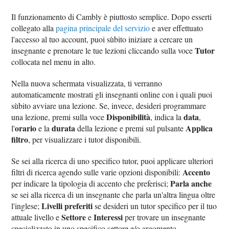
Il funzionamento di Cambly è piuttosto semplice. Dopo esserti
collegato alla
pagina principale del servizio
e aver effettuato
l'accesso al tuo account, puoi sùbito iniziare a cercare un
Tutor
insegnante e prenotare le tue lezioni cliccando sulla voce
collocata nel menu in alto.
Nella nuova schermata visualizzata, ti verranno
automaticamente mostrati gli insegnanti online con i quali puoi
sùbito avviare una lezione. Se, invece, desideri programmare
Disponibilità
data
una lezione, premi sulla voce
, indica la
,
orario
durata
Applica
l'
e la
della lezione e premi sul pulsante
filtro
, per visualizzare i tutor disponibili.
Se sei alla ricerca di uno specifico tutor, puoi applicare ulteriori
Accento
filtri di ricerca agendo sulle varie opzioni disponibili:
Parla anche
per indicare la tipologia di accento che preferisci;
se sei alla ricerca di un insegnante che parla un'altra lingua oltre
Livelli preferiti
l'inglese;
se desideri un tutor specifico per il tuo
Settore
Interessi
attuale livello e
e
per trovare un insegnante
specializzato in uno specifico settore e/o argomento.