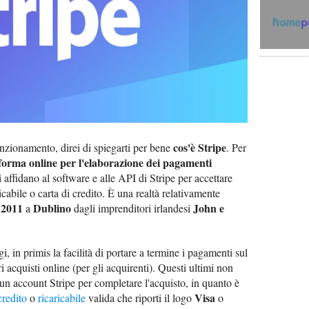
cos'è Stripe
unzionamento, direi di spiegarti per bene
. Per
forma online per l'elaborazione dei pagamenti
i affidano al software e alle API di Stripe per accettare
abile o carta di credito. È una realtà relativamente
2011
Dublino
John e
l
a
dagli imprenditori irlandesi
gi, in primis la facilità di portare a termine i pagamenti sul
ri acquisti online (per gli acquirenti). Questi ultimi non
n account Stripe per completare l'acquisto, in quanto è
Visa
credito
o
ricaricabile
valida che riporti il logo
o