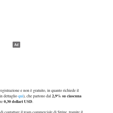
 registrazione e non è gratuito, in quanto richiede il
2,9% su ciascuna
in dettaglio
qui
), che partono dal
0,30 dollari USD
ere
.
di contattare il team commerciale di Stripe, tramite il