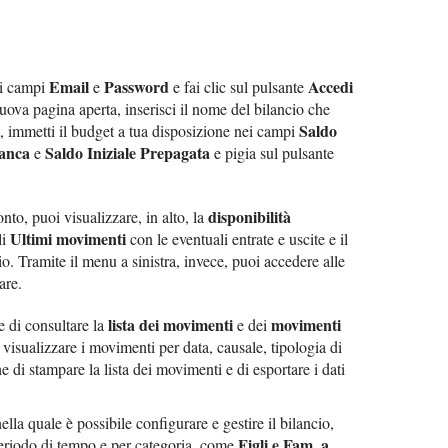
Email
Password
Accedi
ei campi
e
e fai clic sul pulsante
nuova pagina aperta, inserisci il nome del bilancio che
Saldo
, immetti il budget a tua disposizione nei campi
Banca
Saldo Iniziale Prepagata
e
e pigia sul pulsante
disponibilità
nto, puoi visualizzare, in alto, la
Ultimi movimenti
li
con le eventuali entrate e uscite e il
o. Tramite il menu a sinistra, invece, puoi accedere alle
are.
lista dei movimenti
movimenti
e di consultare la
e dei
i visualizzare i movimenti per data, causale, tipologia di
di stampare la lista dei movimenti e di esportare i dati
nella quale è possibile configurare e gestire il bilancio,
Figli e Fam. a
periodo di tempo e per categoria, come