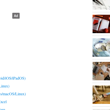
oid/iOS/iPadOS)
inux)
s/macOS/Linux)
Excel
iare