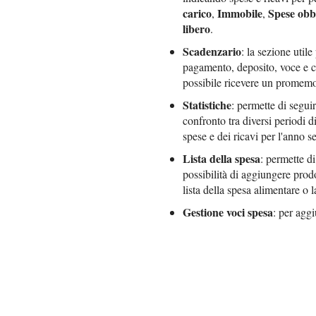
carico
Immobile
Spese obb
,
,
libero
.
Scadenzario
: la sezione util
pagamento, deposito, voce e c
possibile ricevere un promemor
Statistiche
: permette di segui
confronto tra diversi periodi d
spese e dei ricavi per l'anno s
Lista della spesa
: permette di
possibilità di aggiungere prodo
lista della spesa alimentare o la
Gestione voci spesa
: per aggi