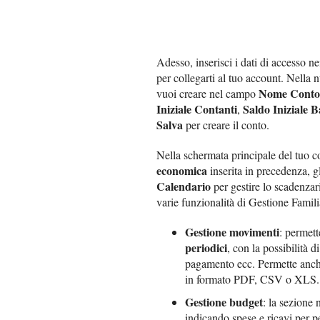
Adesso, inserisci i dati di accesso n
per collegarti al tuo account. Nella 
Nome Conto
vuoi creare nel campo
Iniziale Contanti
Saldo Iniziale 
,
Salva
per creare il conto.
Nella schermata principale del tuo co
economica
inserita in precedenza, g
Calendario
per gestire lo scadenzari
varie funzionalità di Gestione Famili
Gestione movimenti
: permett
periodici
, con la possibilità d
pagamento ecc. Permette anche 
in formato PDF, CSV o XLS.
Gestione budget
: la sezione 
indicando spese e ricavi per 