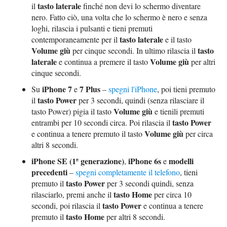
tasto laterale
il
finché non devi lo schermo diventare
nero. Fatto ciò, una volta che lo schermo è nero e senza
loghi, rilascia i pulsanti e tieni premuti
tasto laterale
contemporaneamente per il
e il tasto
Volume giù
tasto
per cinque secondi. In ultimo rilascia il
laterale
Volume giù
e continua a premere il tasto
per altri
cinque secondi.
iPhone 7
7 Plus
Su
e
–
spegni l'iPhone
, poi tieni premuto
tasto Power
il
per 3 secondi, quindi (senza rilasciare il
Volume giù
tasto Power) pigia il tasto
e tienili premuti
tasto Power
entrambi per 10 secondi circa. Poi rilascia il
Volume giù
e continua a tenere premuto il tasto
per circa
altri 8 secondi.
iPhone SE (1ª generazione)
iPhone 6s
modelli
,
e
precedenti
–
spegni completamente il telefono
, tieni
tasto Power
premuto il
per 3 secondi quindi, senza
tasto Home
rilasciarlo, premi anche il
per circa 10
tasto Power
secondi, poi rilascia il
e continua a tenere
tasto Home
premuto il
per altri 8 secondi.