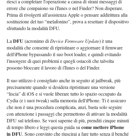
riesci a completare l'operazione a causa di strani messaggi di
errore che compaiono su iTunes o nel Finder? Non disperare.
Prima di rivolgerti all'assistenza Apple o pensare addirittura alla
sostituzione del tuo “melafonino”, prova a resettare il dispositivo
sfruttando la modalità DFU.
DFU
La
(acronimo di
Device Firmware Update
) è una
modalità che consente di ripristinare o aggiornare il firmware
dell'iPhone bypassando il suo boot loader, e quindi evitando
l'insorgere di quei problemi e quegli ostacoli che talvolta
possono bloccare il lavoro di iTunes o del Finder.
Il suo utilizzo è consigliato anche in seguito al jailbreak, più
precisamente quando si desidera ripristinare una versione
“liscia” di iOS e si vuole liberare tutto lo spazio occupato da
Cydia (e i suoi tweak) sulla memoria dell'iPhone. Ti è assicuro
che non è una procedura complicata, anzi, basta solo seguire
con attenzione i passaggi che permettono di attivare la modalità
DFU sul telefono. Se vuoi saperne di più, prenditi cinque minuti
come mettere iPhone
di tempo libero e leggi questa guida su
in DFU
. Sono convinto che riuscirai a fare tutto senza il benché