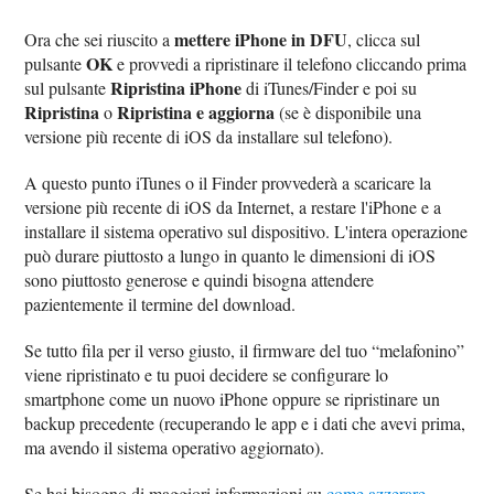
mettere iPhone in DFU
Ora che sei riuscito a
, clicca sul
OK
pulsante
e provvedi a ripristinare il telefono cliccando prima
Ripristina iPhone
sul pulsante
di iTunes/Finder e poi su
Ripristina
Ripristina e aggiorna
o
(se è disponibile una
versione più recente di iOS da installare sul telefono).
A questo punto iTunes o il Finder provvederà a scaricare la
versione più recente di iOS da Internet, a restare l'iPhone e a
installare il sistema operativo sul dispositivo. L'intera operazione
può durare piuttosto a lungo in quanto le dimensioni di iOS
sono piuttosto generose e quindi bisogna attendere
pazientemente il termine del download.
Se tutto fila per il verso giusto, il firmware del tuo “melafonino”
viene ripristinato e tu puoi decidere se configurare lo
smartphone come un nuovo iPhone oppure se ripristinare un
backup precedente (recuperando le app e i dati che avevi prima,
ma avendo il sistema operativo aggiornato).
Se hai bisogno di maggiori informazioni su
come azzerare