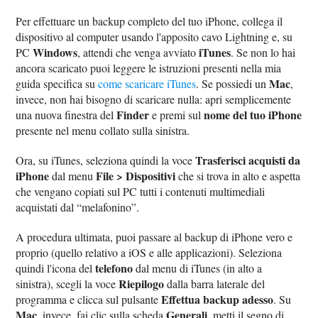
Per effettuare un backup completo del tuo iPhone, collega il
dispositivo al computer usando l'apposito cavo Lightning e, su
Windows
iTunes
PC
, attendi che venga avviato
. Se non lo hai
ancora scaricato puoi leggere le istruzioni presenti nella mia
Mac
guida specifica su
come scaricare iTunes
. Se possiedi un
,
invece, non hai bisogno di scaricare nulla: apri semplicemente
Finder
nome del tuo iPhone
una nuova finestra del
e premi sul
presente nel menu collato sulla sinistra.
Trasferisci acquisti da
Ora, su iTunes, seleziona quindi la voce
iPhone
File > Dispositivi
dal menu
che si trova in alto e aspetta
che vengano copiati sul PC tutti i contenuti multimediali
acquistati dal “melafonino”.
A procedura ultimata, puoi passare al backup di iPhone vero e
proprio (quello relativo a iOS e alle applicazioni). Seleziona
telefono
quindi l'icona del
dal menu di iTunes (in alto a
Riepilogo
sinistra), scegli la voce
dalla barra laterale del
Effettua backup adesso
programma e clicca sul pulsante
. Su
Mac
Generali
, invece, fai clic sulla scheda
, metti il segno di