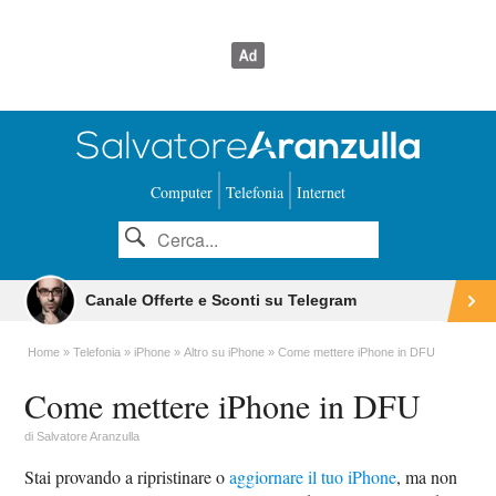
Computer
Telefonia
Internet
Canale Offerte e Sconti su Telegram
Home
Telefonia
iPhone
Altro su iPhone
Come mettere iPhone in DFU
Come mettere iPhone in DFU
di
Salvatore Aranzulla
Stai provando a ripristinare o
aggiornare il tuo iPhone
, ma non