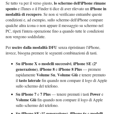
lo schermo dell'iPhone rimane
Se tutto va per il verso giusto,
spento
iPhone in
e iTunes o il Finder ti dice di aver rilevato un
modalità di recupero
. Se non si verificano entrambe queste
condizioni e, ad esempio, sullo schermo dell'iPhone compare
qualche altra icona o non appare il messaggio su schermo nel
PC, ripeti l'intera operazione fino a quando tutte le condizioni
non vengono soddisfatte.
uscire dalla modalità DFU
Per
senza ripristinare l'iPhone,
invece, bisogna premere le seguenti combinazioni di tasti.
Su iPhone X o modelli successivi
iPhone SE (2ª
,
generazione)
iPhone 8
iPhone 8 Plus
,
e
— premere
Volume Su
Volume Giù
rapidamente
,
e tenere premuto
tasto laterale
il
fin quando non compare il logo di Apple
sullo schermo del telefono.
Su iPhone 7
7 Plus
Power
e
— tenere premuti i tasti
e
Volume Giù
fin quando non compare il logo di Apple
sullo schermo del telefono.
Su iPhone SE (1ª generazione)
iPhone 6s
modelli
,
e