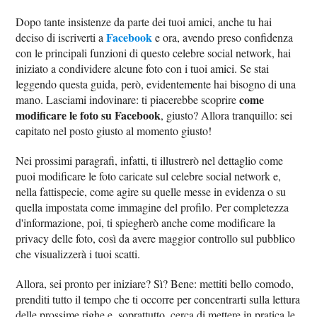
Dopo tante insistenze da parte dei tuoi amici, anche tu hai
Facebook
deciso di iscriverti a
e ora, avendo preso confidenza
con le principali funzioni di questo celebre social network, hai
iniziato a condividere alcune foto con i tuoi amici. Se stai
leggendo questa guida, però, evidentemente hai bisogno di una
come
mano. Lasciami indovinare: ti piacerebbe scoprire
modificare le foto su Facebook
, giusto? Allora tranquillo: sei
capitato nel posto giusto al momento giusto!
Nei prossimi paragrafi, infatti, ti illustrerò nel dettaglio come
puoi modificare le foto caricate sul celebre social network e,
nella fattispecie, come agire su quelle messe in evidenza o su
quella impostata come immagine del profilo. Per completezza
d'informazione, poi, ti spiegherò anche come modificare la
privacy delle foto, così da avere maggior controllo sul pubblico
che visualizzerà i tuoi scatti.
Allora, sei pronto per iniziare? Sì? Bene: mettiti bello comodo,
prenditi tutto il tempo che ti occorre per concentrarti sulla lettura
delle prossime righe e, soprattutto, cerca di mettere in pratica le