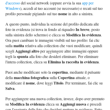
d'accesso
del social network (oppure avvia la sua
app per
Windows
), accedi al tuo account (se necessario) e recati sul tuo
nome
profilo personale pigiando sul tuo
in alto a sinistra.
A questo punto, individua la sezione del profilo dedicata alle
In breve
foto in evidenza (si trova in fondo al riquadro
, posto
Modifica In evidenza
sulla sinistra dello schermo) e clicca su
.
Ora puoi cambiare le immagini visibili sul tuo profilo: fai clic
matita
sulla
relativa alla collection che vuoi modificare, quindi
Aggiungi altro
scegli
per aggiungere altre immagini oppure
spunta
togli la
alla foto che desideri eliminare. Per eliminare
Elimina la raccolta in evidenza
l'intera collection, clicca su
.
copertina
Puoi anche modificare solo la
, mediante il pulsante
macchina fotografica
Copertina
della
sulla
attuale, o
nome
Titolo
modificare il
, dove leggi
. Per terminare, fai clic su
Salva
.
Per aggiungere una nuova collection, invece, dopo aver premuto
Modifica In evidenza
Aggiungi nuova
su
clicca su
e procedi
con l'aggiunta delle foto che desideri mettere in evidenza. Fatto