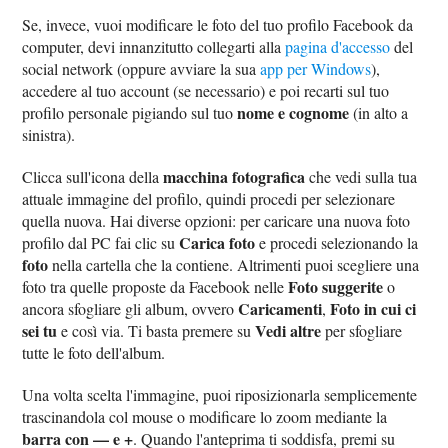
Se, invece, vuoi modificare le foto del tuo profilo Facebook da
computer, devi innanzitutto collegarti alla
pagina d'accesso
del
social network (oppure avviare la sua
app per Windows
),
accedere al tuo account (se necessario) e poi recarti sul tuo
nome e cognome
profilo personale pigiando sul tuo
(in alto a
sinistra).
macchina fotografica
Clicca sull'icona della
che vedi sulla tua
attuale immagine del profilo, quindi procedi per selezionare
quella nuova. Hai diverse opzioni: per caricare una nuova foto
Carica foto
profilo dal PC fai clic su
e procedi selezionando la
foto
nella cartella che la contiene. Altrimenti puoi scegliere una
Foto suggerite
foto tra quelle proposte da Facebook nelle
o
Caricamenti
Foto in cui ci
ancora sfogliare gli album, ovvero
,
sei tu
Vedi altre
e così via. Ti basta premere su
per sfogliare
tutte le foto dell'album.
Una volta scelta l'immagine, puoi riposizionarla semplicemente
trascinandola col mouse o modificare lo zoom mediante la
barra con — e +
. Quando l'anteprima ti soddisfa, premi su