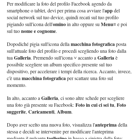
Per modificare la foto del profilo Facebook agendo da
app
smartphone o tablet, devi per prima cosa avviare l'
del
social network sul tuo device, quindi recati sul tuo profilo
omino
Menu≡
pigiando sull'icona dell'
in alto oppure su
e poi
nome e cognome
sul tuo
.
macchina fotografica
Dopodiché pigia sull'icona della
posta
sull'attuale foto del profilo e procedi scegliendo una foto dalla
Galleria
˅
Galleria
tua
. Premendo sull'icona
accanto a
è
possibile scegliere un album specifico presente sul tuo
dispositivo, per accelerare i tempi della ricerca. Accanto, invece,
macchina fotografica
c'è una
per scattare una foto sul
momento.
Galleria
In alto, accanto a
, ci sono altre schede per scegliere
Foto in cui ci sei tu
Foto
una foto già presente su Facebook:
,
suggerite
Caricamenti
Album
,
,
.
anteprima
Dopo aver scelto una nuova foto, visualizza l'
della
stessa e decidi se intervenire per modificare l'anteprima
taglierino
mediante il pulsante
in basso a sinistra della foto: