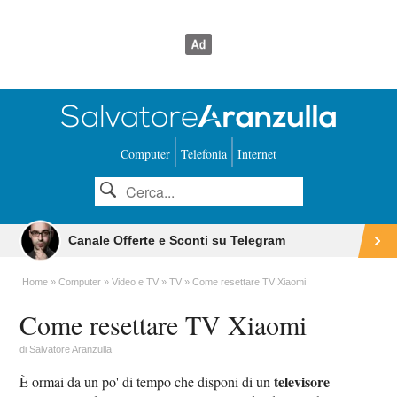
Computer
Telefonia
Internet
Canale Offerte e Sconti su Telegram
Home
Computer
Video e TV
TV
Come resettare TV Xiaomi
Come resettare TV Xiaomi
di
Salvatore Aranzulla
televisore
È ormai da un po' di tempo che disponi di un