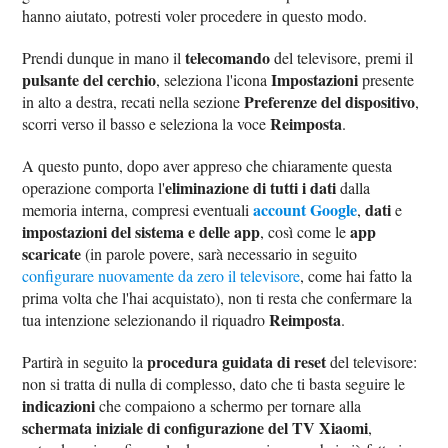
hanno aiutato, potresti voler procedere in questo modo.
telecomando
Prendi dunque in mano il
del televisore, premi il
pulsante del cerchio
Impostazioni
, seleziona l'icona
presente
Preferenze del dispositivo
in alto a destra, recati nella sezione
,
Reimposta
scorri verso il basso e seleziona la voce
.
A questo punto, dopo aver appreso che chiaramente questa
eliminazione di tutti i dati
operazione comporta l'
dalla
account Google
dati
memoria interna, compresi eventuali
,
e
impostazioni del sistema e delle app
app
, così come le
scaricate
(in parole povere, sarà necessario in seguito
configurare nuovamente da zero il televisore
, come hai fatto la
prima volta che l'hai acquistato), non ti resta che confermare la
Reimposta
tua intenzione selezionando il riquadro
.
procedura guidata di reset
Partirà in seguito la
del televisore:
non si tratta di nulla di complesso, dato che ti basta seguire le
indicazioni
che compaiono a schermo per tornare alla
schermata iniziale di configurazione del TV Xiaomi
,