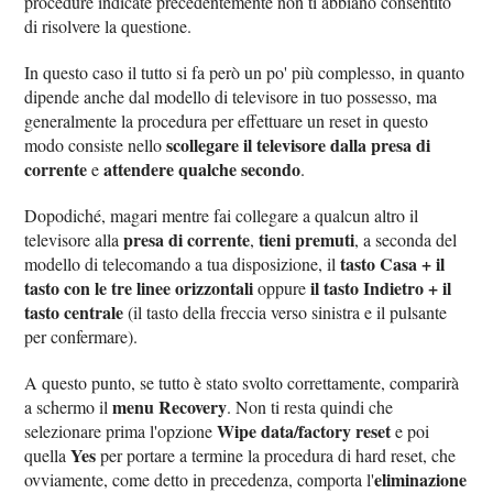
procedure indicate precedentemente non ti abbiano consentito
di risolvere la questione.
In questo caso il tutto si fa però un po' più complesso, in quanto
dipende anche dal modello di televisore in tuo possesso, ma
generalmente la procedura per effettuare un reset in questo
scollegare il televisore dalla presa di
modo consiste nello
corrente
attendere qualche secondo
e
.
Dopodiché, magari mentre fai collegare a qualcun altro il
presa di corrente
tieni premuti
televisore alla
,
, a seconda del
tasto Casa + il
modello di telecomando a tua disposizione, il
tasto con le tre linee orizzontali
il tasto Indietro + il
oppure
tasto centrale
(il tasto della freccia verso sinistra e il pulsante
per confermare).
A questo punto, se tutto è stato svolto correttamente, comparirà
menu Recovery
a schermo il
. Non ti resta quindi che
Wipe data/factory reset
selezionare prima l'opzione
e poi
Yes
quella
per portare a termine la procedura di hard reset, che
eliminazione
ovviamente, come detto in precedenza, comporta l'