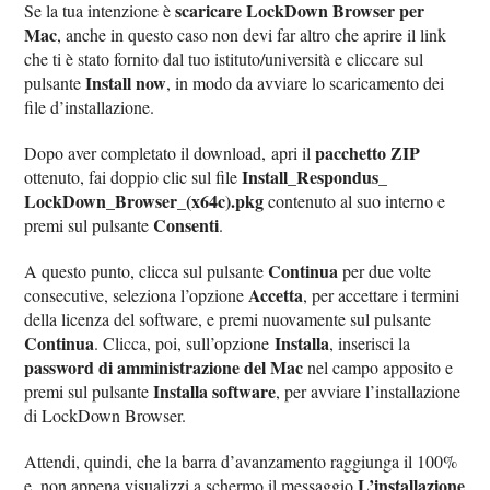
scaricare LockDown Browser per
Se la tua intenzione è
Mac
, anche in questo caso non devi far altro che aprire il link
che ti è stato fornito dal tuo istituto/università e cliccare sul
Install now
pulsante
, in modo da avviare lo scaricamento dei
file d’installazione.
pacchetto ZIP
Dopo aver completato il download, apri il
Install_Respondus_
ottenuto, fai doppio clic sul file
LockDown_Browser_(x64c).pkg
contenuto al suo interno e
Consenti
premi sul pulsante
.
Continua
A questo punto, clicca sul pulsante
per due volte
Accetta
consecutive, seleziona l’opzione
, per accettare i termini
della licenza del software, e premi nuovamente sul pulsante
Continua
Installa
. Clicca, poi, sull’opzione
, inserisci la
password di amministrazione del Mac
nel campo apposito e
Installa software
premi sul pulsante
, per avviare l’installazione
di LockDown Browser.
Attendi, quindi, che la barra d’avanzamento raggiunga il 100%
L’installazione
e, non appena visualizzi a schermo il messaggio