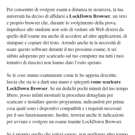
Per consentire di svolgere esami a distanza in sicurezza, la tua
LockDown Browser
università ha deciso di affidarsi a
, un vero
e proprio browser che, durante lo svolgimento della prova,
impedisce allo studente non solo di visitare siti Web diversi da
quello dell’esame ma anche di accedere ad altre applicazioni, di
stampare e copiare del testo. Avendo anche tu la necessità di
usare questo software durante il tuo prossimo esame, ti sei
sùbito adoperato per scaricarlo sul tuo computer ma tutti i tuoi
tentativi di riuscirci non hanno dato l’esito sperato.
Se le cose stanno esattamente come le ho appena descritte,
come scaricare
lascia che sia io a darti una mano e spiegarti
LockDown Browser
. Se mi dedichi pochi minuti del tuo tempo
libero, posso infatti mostrarti la procedura dettagliata per
scaricare e installare questo programma, indicandoti per prima
cosa quali sono i dispositivi compatibili e i requisiti necessari
per il suo funzionamento. Inoltre, troverai anche le indicazioni
per avviare e svolgere un esame tramite LockDown Browser.
Se è proprio quello che volevi sapere, non perdiamo altro tempo