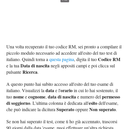
Una volta recuperato il tuo codice RM, sei pronto a compilare il
piccolo modulo necessario ad accedere all'esito del tuo test di
Codice RM
italiano. Quindi torna a
questa pagina
, digita il tuo
Data di nascita
e la tua
negli appositi campi e poi clicca sul
Ricerca
pulsante
.
A questo punto hai subito accesso all'esito del tuo esame di
data
orario
italiano. Visualizzi la
e l'
in cui lo hai sostenuto, il
nome
cognome
data di nascita
permesso
tuo
e
,
e numero del
di soggiorno
esito
. L'ultima colonna è dedicata all'
dell'esame,
Superato
Non superato
che può indicare la dicitura
oppure
.
Se non hai superato il test, come ti ho già accennato, trascorsi
90 giorni dalla data 'esame, puoi effettuare un'altra richiesta.