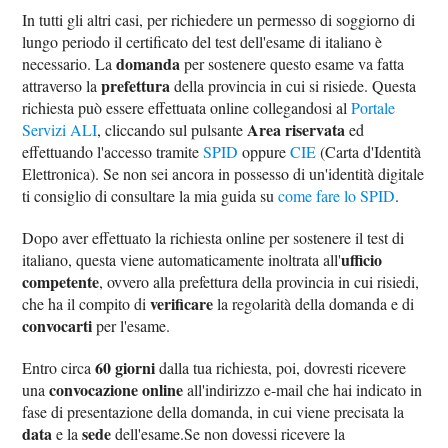
In tutti gli altri casi, per richiedere un permesso di soggiorno di
lungo periodo il certificato del test dell'esame di italiano è
domanda
necessario. La
per sostenere questo esame va fatta
prefettura
attraverso la
della provincia in cui si risiede. Questa
richiesta può essere effettuata online collegandosi al
Portale
Area riservata
Servizi ALI
, cliccando sul pulsante
ed
effettuando l'accesso tramite
SPID
oppure
CIE
(Carta d'Identità
Elettronica). Se non sei ancora in possesso di un'identità digitale
ti consiglio di consultare la mia guida su
come fare lo SPID
.
Dopo aver effettuato la richiesta online per sostenere il test di
ufficio
italiano, questa viene automaticamente inoltrata all'
competente
, ovvero alla prefettura della provincia in cui risiedi,
verificare
che ha il compito di
la regolarità della domanda e di
convocarti
per l'esame.
60 giorni
Entro circa
dalla tua richiesta, poi, dovresti ricevere
convocazione online
una
all'indirizzo e-mail che hai indicato in
fase di presentazione della domanda, in cui viene precisata la
data
sede
e la
dell'esame.Se non dovessi ricevere la