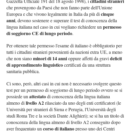
cittadini stranieri
Gazzetta Ufficiale 191 del 18 agosto 1998), i
che provengono da Paesi che non fanno parte dell'Unione
cinque
Europea e che vivono legalmente in Italia da più di
anni
, devono sostenere e superare il test di conoscenza della
permesso
lingua italiana nel caso in cui vogliano richiedere un
di soggiorno CE di lungo periodo
.
Per ottenere tale permesso l'esame di italiano è obbligatorio per
tutti i cittadini stranieri provenienti da nazioni extra UE, a meno
minori di 14 anni
deficit
che non siano
oppure affetti da gravi
di apprendimento linguistico
certificati da una struttura
sanitaria pubblica.
Ci sono, però, altri casi in cui non è necessario svolgere questo
test per un permesso di soggiorno di lungo periodo ovvero se si
attestato
possiede un
di conoscenza della lingua italiana
livello A2
almeno di
rilasciato da uno degli enti certificatori (le
Università per stranieri di Siena e Perugia, l'Università degli
studi Roma Tre e la società Dante Alighieri); se si ha un titolo di
conoscenza della lingua almeno di livello A2 conseguito dopo
corso di italiano
aver frequentato un
presso uno dei Centri