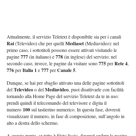
Attualmente, il servizio Teletext è disponibile sia per i canali
Rai
Mediaset
(Televideo) che per quelli
(Mediavideo): nel
primo caso, i sottotitoli possono essere attivati visitando le
777
778
pagine
(in italiano) e
(in inglese) del servizio; nel
775
Rete 4
secondo caso, invece, le pagine da visitare sono
per
,
776
Italia 1
777
Canale 5
per
e
per
.
Dunque, se hai per sbaglio attivato una delle pagine sottotitoli
Televideo
Mediavideo
del
o del
, puoi disattivarle con facilità
tornando alla Home Page del servizio Teletext da te in uso:
prendi quindi il telecomando del televisore e digita il
100
numero
sul tastierino numerico. In questa fase, dovresti
visualizzare il numero, in fase di composizione, sull’angolo in
alto a destra dello schermo.
A questo punto, se tutto è filato liscio, dovresti vedere la pagina