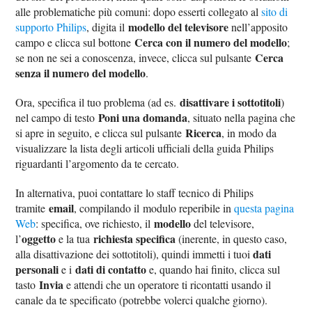
alle problematiche più comuni: dopo esserti collegato al
sito di
modello del televisore
supporto Philips
, digita il
nell’apposito
Cerca con il numero del modello
campo e clicca sul bottone
;
Cerca
se non ne sei a conoscenza, invece, clicca sul pulsante
senza il numero del modello
.
disattivare i sottotitoli
Ora, specifica il tuo problema (ad es.
)
Poni una domanda
nel campo di testo
, situato nella pagina che
Ricerca
si apre in seguito, e clicca sul pulsante
, in modo da
visualizzare la lista degli articoli ufficiali della guida Philips
riguardanti l’argomento da te cercato.
In alternativa, puoi contattare lo staff tecnico di Philips
email
tramite
, compilando il modulo reperibile in
questa pagina
modello
Web
: specifica, ove richiesto, il
del televisore,
oggetto
richiesta specifica
l’
e la tua
(inerente, in questo caso,
dati
alla disattivazione dei sottotitoli), quindi immetti i tuoi
personali
dati di contatto
e i
e, quando hai finito, clicca sul
Invia
tasto
e attendi che un operatore ti ricontatti usando il
canale da te specificato (potrebbe volerci qualche giorno).