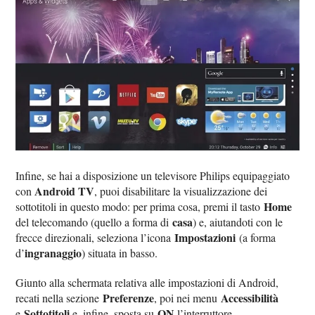
Infine, se hai a disposizione un televisore Philips equipaggiato
Android TV
con
, puoi disabilitare la visualizzazione dei
Home
sottotitoli in questo modo: per prima cosa, premi il tasto
casa
del telecomando (quello a forma di
) e, aiutandoti con le
Impostazioni
frecce direzionali, seleziona l’icona
(a forma
ingranaggio
d’
) situata in basso.
Giunto alla schermata relativa alle impostazioni di Android,
Preferenze
Accessibilità
recati nella sezione
, poi nei menu
Sottotitoli
ON
e
e, infine, sposta su
l’interruttore