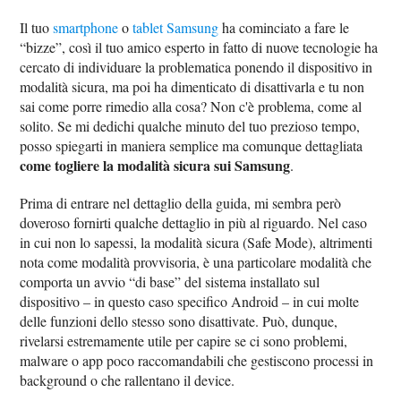
Il tuo
smartphone
o
tablet Samsung
ha cominciato a fare le
“bizze”, così il tuo amico esperto in fatto di nuove tecnologie ha
cercato di individuare la problematica ponendo il dispositivo in
modalità sicura, ma poi ha dimenticato di disattivarla e tu non
sai come porre rimedio alla cosa? Non c'è problema, come al
solito. Se mi dedichi qualche minuto del tuo prezioso tempo,
posso spiegarti in maniera semplice ma comunque dettagliata
come togliere la modalità sicura sui Samsung
.
Prima di entrare nel dettaglio della guida, mi sembra però
doveroso fornirti qualche dettaglio in più al riguardo. Nel caso
in cui non lo sapessi, la modalità sicura (Safe Mode), altrimenti
nota come modalità provvisoria, è una particolare modalità che
comporta un avvio “di base” del sistema installato sul
dispositivo – in questo caso specifico Android – in cui molte
delle funzioni dello stesso sono disattivate. Può, dunque,
rivelarsi estremamente utile per capire se ci sono problemi,
malware o app poco raccomandabili che gestiscono processi in
background o che rallentano il device.