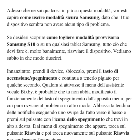
Adesso che ne sai qualcosa in più su questa modalità, vorresti
come uscire modalità sicura Samsung
capire
, dato che il tuo
dispositivo sembra non avere alcun tipo di problema.
come togliere modalità provvisoria
Se desideri scoprire
Samsung S10
o su un qualsiasi tablet Samsung, tutto ciò che
devi fare è, molto banalmente, riavviare il dispositivo. Vediamo
subito in che modo riuscirci.
tasto di
Innanzitutto, prendi il device, sbloccalo, premi il
accensione/spegnimento
e continua a tenerlo pigiato per
qualche secondo. Qualora si attivasse il menu dell'assistente
vocale Bixby, è probabile che tu non abbia modificato il
funzionamento del tasto di spegnimento dall'apposito menu, per
cui puoi ovviare al problema in altro modo. Abbassa la tendina
delle notifiche eseguendo uno swipe dall'alto verso il basso e
icona dello spegnimento
premi sul pulsante con l'
che trovi in
alto a destra. Dal menu di spegnimento che appare, tocca sul
Riavvia
Riavvia
pulsante
e poi tocca nuovamente sul pulsante
per confermare l'operazione.