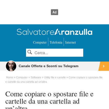
Computer
Telefonia
Internet
Canale Offerte e Sconti su Telegram
Home
Computer
Software
Utility file e cartelle
Come copiare o spostare file
e cartelle da una cartella ad un'altra
Come copiare o spostare file e
cartelle da una cartella ad
un’altra