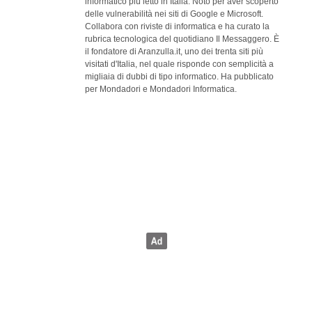
informatico più letto in Italia. Noto per aver scoperto
delle vulnerabilità nei siti di Google e Microsoft.
Collabora con riviste di informatica e ha curato la
rubrica tecnologica del quotidiano Il Messaggero. È
il fondatore di Aranzulla.it, uno dei trenta siti più
visitati d'Italia, nel quale risponde con semplicità a
migliaia di dubbi di tipo informatico. Ha pubblicato
per Mondadori e Mondadori Informatica.